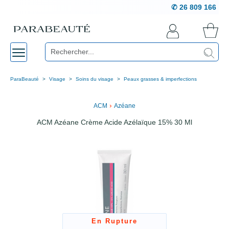
✆ 26 809 166
ParaBeauté
Visage
Soins du visage
Peaux grasses & imperfections
›
ACM
Azéane
ACM Azéane Crème Acide Azélaïque 15% 30 Ml
En Rupture