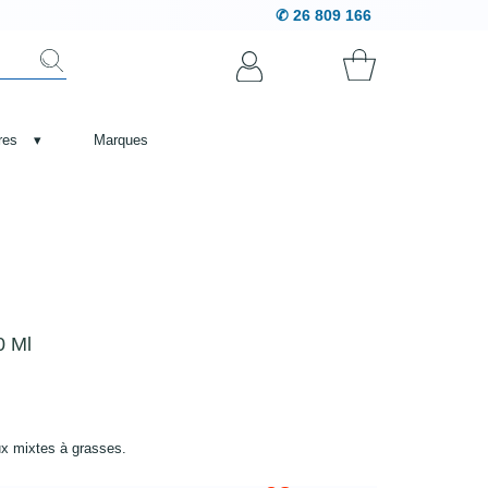
✆ 26 809 166
res
▾
Marques
0 Ml
ux mixtes à grasses.