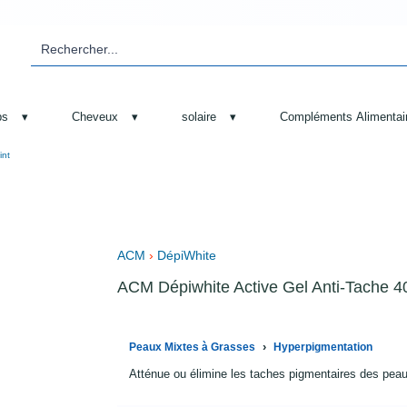
ps
▾
Cheveux
▾
solaire
▾
Compléments Alimentai
int
ACM
›
DépiWhite
ACM Dépiwhite Active Gel Anti-Tache 4
›
Peaux Mixtes à Grasses
Hyperpigmentation
Atténue ou élimine les taches pigmentaires des pea