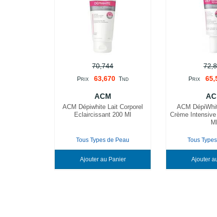
70,744
72,
63,670
65,
P
T
P
RIX
ND
RIX
ACM
AC
ACM Dépiwhite Lait Corporel
ACM DépiWhi
Eclaircissant 200 Ml
Crème Intensive
M
Tous Types de Peau
Tous Type
Ajouter au Panier