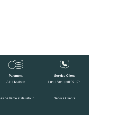
Paiement
Service Client
A la Livraison
Lundi-Vendredi 09-17h
es de Vente et de retour
Service Clients