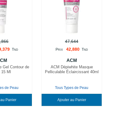
,866
47,644
9,379
42,880
T
P
T
ND
RIX
ND
ACM
ACM
 Gel Contour de
ACM Dépiwhite Masque
l 15 Ml
Pelliculable Éclaircissant 40ml
es de Peau
Tous Types de Peau
Ajouter au Panier
Ajouter au Panier