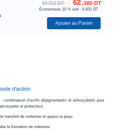
62
,380 DT
69,311 DT
Économisez
10 %
soit : 6,931 DT
s
Ajouter au Panier
mode d'action
: combinaison d’actifs dépigmentants et antioxydants pour
aircissante et protectrice.
e le transfert de mélanine et apaise la peau.
nhibe la formation de mélanine.