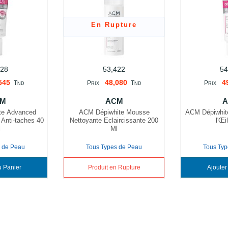
En Rupture
828
53,422
54
545
48,080
4
T
P
T
P
ND
RIX
ND
RIX
M
ACM
te Advanced
ACM Dépiwhite Mousse
ACM Dépiwhite
 Anti-taches 40
Nettoyante Eclaircissante 200
l'Œi
l
Ml
s de Peau
Tous Types de Peau
Tous Typ
Ajouter au Panier
Produit en Rupture