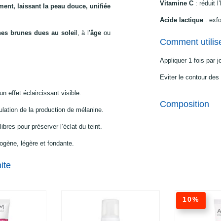
Vitamine C
: réduit 
ment, laissant la peau douce, unifiée
Acide lactique
: exfo
hes brunes dues au solei
l, à l’
âge
ou
Comment utilis
Appliquer 1 fois par 
Eviter le contour des
un effet éclaircissant visible.
Composition
gulation de la production de mélanine.
libres pour préserver l’éclat du teint.
ogène, légère et fondante.
ite
10%