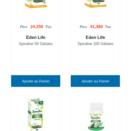
24,250
41,480
P
T
P
T
RIX
ND
RIX
ND
Eden Life
Eden Life
Spiruline 50 Gélules
Spiruline 100 Gélules
Ajouter au Panier
Ajouter au Panier