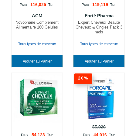
116,025
119,119
P
T
P
T
RIX
ND
RIX
ND
ACM
Forté Pharma
Novophane Complément
Expert Cheveux Beauté
Alimentaire 180 Gélules
Cheveux & Ongles Pack 3
mois
Tous types de cheveux
Tous types de cheveux
Ajouter au Panier
Ajouter au Panier
20%
55,020
54,123
44,016
P
T
P
T
RIX
ND
RIX
ND