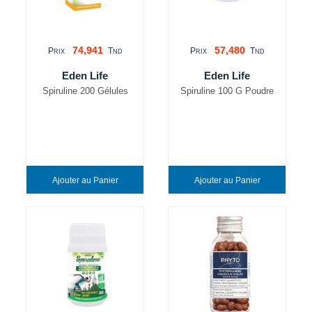
74,941
57,480
P
T
P
T
RIX
ND
RIX
ND
Eden Life
Eden Life
Spiruline 200 Gélules
Spiruline 100 G Poudre
Ajouter au Panier
Ajouter au Panier