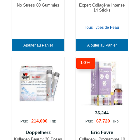
No Stress 60 Gummies
Expert Collagène Intense
14 Sticks
Tous Types de Peau
Ajouter au Panier
Ajouter au Panier
10%
75,244
214,000
67,720
P
T
P
T
RIX
ND
RIX
ND
Doppelherz
Eric Favre
Kollagen Beauty 30 Doses
Collagen+ Programme 10