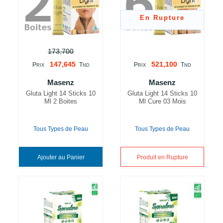
En Rupture
173,700
147,645
521,100
P
T
P
T
RIX
ND
RIX
ND
Masenz
Masenz
Gluta Light 14 Sticks 10
Gluta Light 14 Sticks 10
Ml 2 Boites
Ml Cure 03 Mois
Tous Types de Peau
Tous Types de Peau
Ajouter au Panier
Produit en Rupture