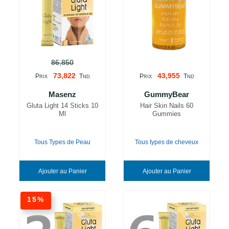
86,850
73,822
43,955
P
T
P
T
RIX
ND
RIX
ND
Masenz
GummyBear
Gluta Light 14 Sticks 10
Hair Skin Nails 60
Ml
Gummies
Tous Types de Peau
Tous types de cheveux
Ajouter au Panier
Ajouter au Panier
15%