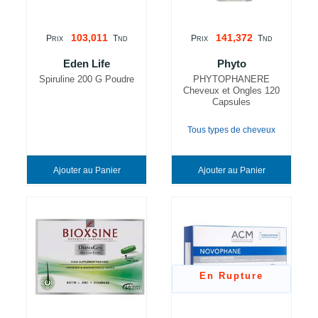
103,011
141,372
P
T
P
T
RIX
ND
RIX
ND
Eden Life
Phyto
Spiruline 200 G Poudre
PHYTOPHANERE
Cheveux et Ongles 120
Capsules
Tous types de cheveux
Ajouter au Panier
Ajouter au Panier
En Rupture