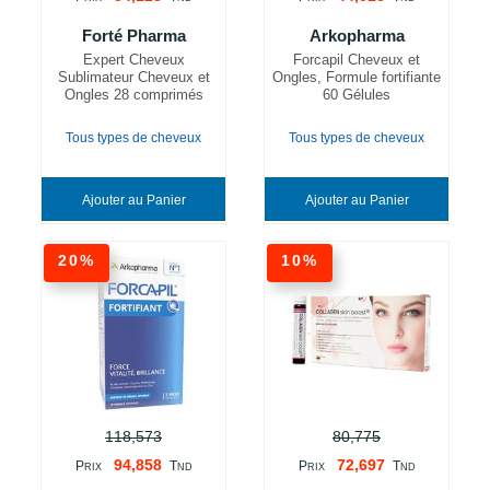
Forté Pharma
Arkopharma
Expert Cheveux
Forcapil Cheveux et
Sublimateur Cheveux et
Ongles, Formule fortifiante
Ongles 28 comprimés
60 Gélules
Tous types de cheveux
Tous types de cheveux
Ajouter au Panier
Ajouter au Panier
20%
10%
118,573
80,775
94,858
72,697
P
T
P
T
RIX
ND
RIX
ND