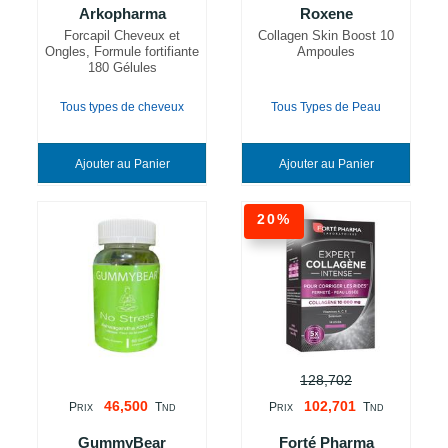
Arkopharma
Roxene
Forcapil Cheveux et
Collagen Skin Boost 10
Ongles, Formule fortifiante
Ampoules
180 Gélules
Tous types de cheveux
Tous Types de Peau
Ajouter au Panier
Ajouter au Panier
20%
128,702
46,500
102,701
P
T
P
T
RIX
ND
RIX
ND
GummyBear
Forté Pharma