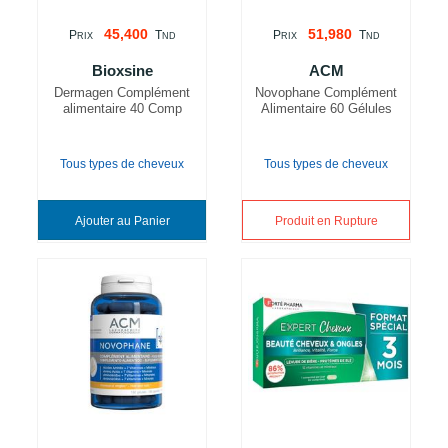
45,400
51,980
P
T
P
T
RIX
ND
RIX
ND
Bioxsine
ACM
Dermagen Complément
Novophane Complément
alimentaire 40 Comp
Alimentaire 60 Gélules
Tous types de cheveux
Tous types de cheveux
Ajouter au Panier
Produit en Rupture