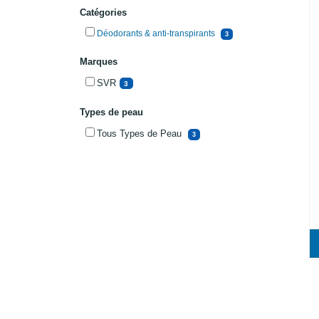
Catégories
Déodorants & anti-transpirants
3
Marques
SVR
3
Types de peau
Tous Types de Peau
3