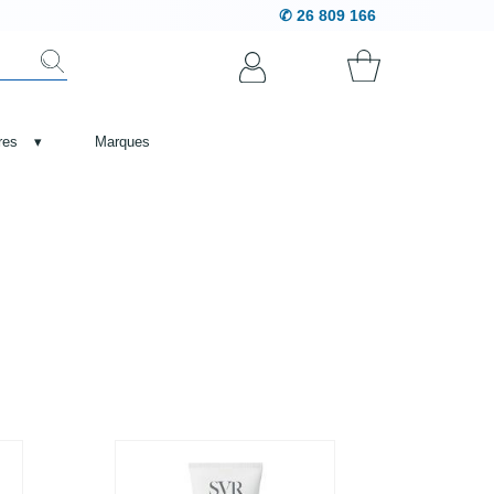
✆ 26 809 166
res
▾
Marques