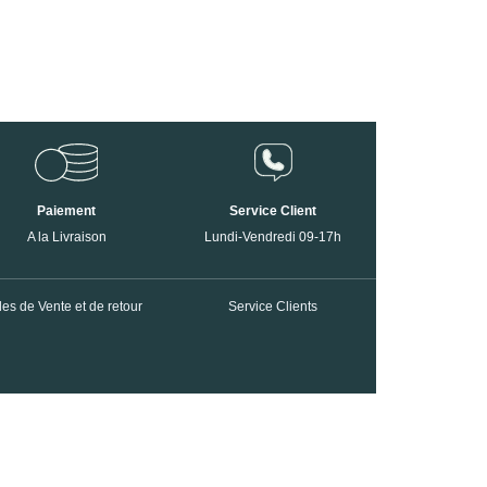
Paiement
Service Client
A la Livraison
Lundi-Vendredi 09-17h
es de Vente et de retour
Service Clients