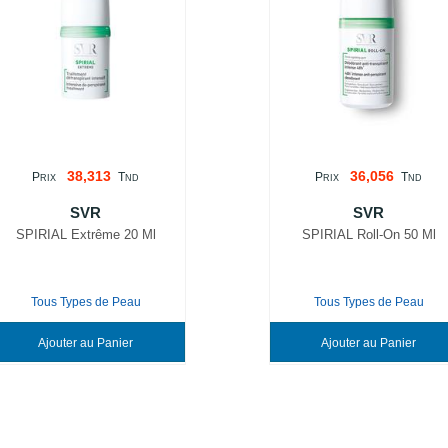
38,313
36,056
P
T
P
T
RIX
ND
RIX
ND
SVR
SVR
SPIRIAL Extrême 20 Ml
SPIRIAL Roll-On 50 Ml
Tous Types de Peau
Tous Types de Peau
Ajouter au Panier
Ajouter au Panier