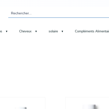
ps
▾
Cheveux
▾
solaire
▾
Compléments Alimentai