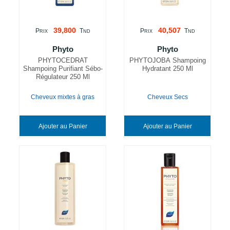
39,800
40,507
P
T
P
T
RIX
ND
RIX
ND
Phyto
Phyto
PHYTOCEDRAT
PHYTOJOBA Shampoing
Shampoing Purifiant Sébo-
Hydratant 250 Ml
Régulateur 250 Ml
Cheveux mixtes à gras
Cheveux Secs
Ajouter au Panier
Ajouter au Panier