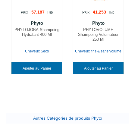
57,187
41,253
P
T
P
T
RIX
ND
RIX
ND
Phyto
Phyto
PHYTOJOBA Shampoing
PHYTOVOLUME
Hydratant 400 Ml
Shampoing Volumateur
250 Ml
Cheveux Secs
Cheveux fins & sans volume
Ajouter au Panier
Ajouter au Panier
Autres Catégories de produits Phyto