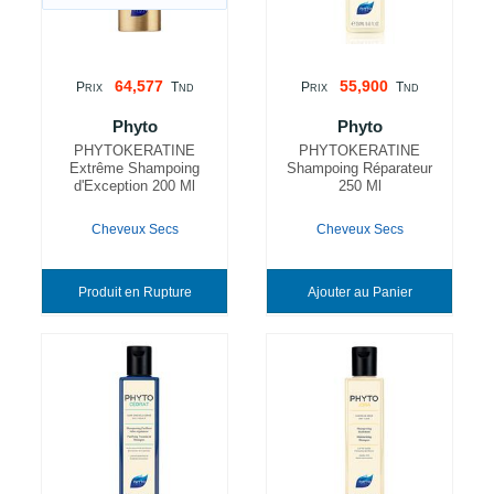
64,577
55,900
P
T
P
T
RIX
ND
RIX
ND
Phyto
Phyto
PHYTOKERATINE
PHYTOKERATINE
Extrême Shampoing
Shampoing Réparateur
d'Exception 200 Ml
250 Ml
Cheveux Secs
Cheveux Secs
Produit en Rupture
Ajouter au Panier