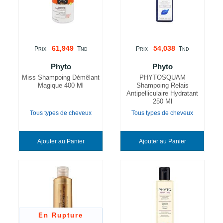
61,949
54,038
P
T
P
T
RIX
ND
RIX
ND
Phyto
Phyto
Miss Shampoing Démêlant
PHYTOSQUAM
Magique 400 Ml
Shampoing Relais
Antipelliculaire Hydratant
250 Ml
Tous types de cheveux
Tous types de cheveux
Ajouter au Panier
Ajouter au Panier
En Rupture