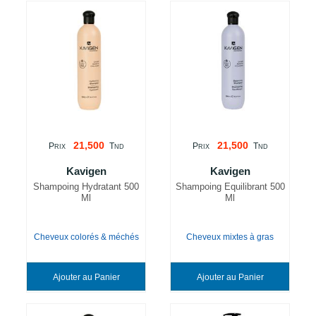
21,500
21,500
P
T
P
T
RIX
ND
RIX
ND
Kavigen
Kavigen
Shampoing Hydratant 500
Shampoing Equilibrant 500
Ml
Ml
Cheveux colorés & méchés
Cheveux mixtes à gras
Ajouter au Panier
Ajouter au Panier