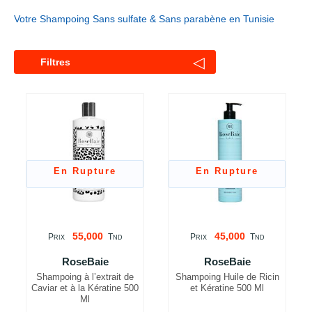
Votre Shampoing Sans sulfate & Sans parabène en Tunisie
◁
Filtres
En Rupture
En Rupture
55,000
45,000
P
T
P
T
RIX
ND
RIX
ND
RoseBaie
RoseBaie
Shampoing à l’extrait de
Shampoing Huile de Ricin
Caviar et à la Kératine 500
et Kératine 500 Ml
Ml