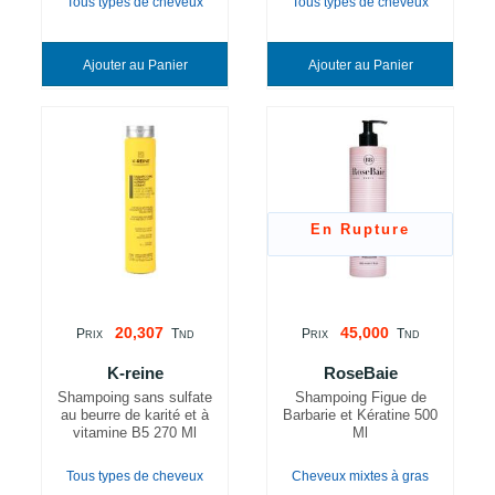
Tous types de cheveux
Tous types de cheveux
Ajouter au Panier
Ajouter au Panier
En Rupture
20,307
45,000
P
T
P
T
RIX
ND
RIX
ND
K-reine
RoseBaie
Shampoing sans sulfate
Shampoing Figue de
au beurre de karité et à
Barbarie et Kératine 500
vitamine B5 270 Ml
Ml
Tous types de cheveux
Cheveux mixtes à gras