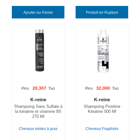
Ajouter au Panier
Produit en Rupture
20,307
32,000
P
T
P
T
RIX
ND
RIX
ND
K-reine
K-reine
Shampoing Sans Sulfate à
Shampoing Protéine
la kératine et vitamine B5
Kératine 500 Ml
270 Ml
Cheveux mixtes à gras
Cheveux Fragilisés