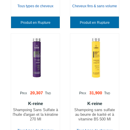
Tous types de cheveux
Cheveux fins & sans volume
Produit en Rupture
Produit en Rupture
20,307
31,900
P
T
P
T
RIX
ND
RIX
ND
K-reine
K-reine
Shampoing Sans Sulfate à
Shampoing sans sulfate
l'huile d'argan et la kératine
au beurre de karité et à
270 Ml
vitamine B5 500 Ml