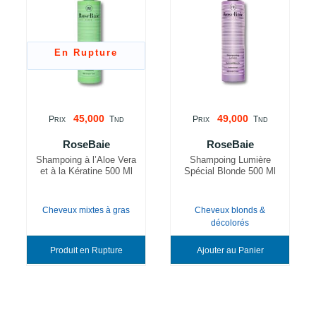
En Rupture
45,000
49,000
P
T
P
T
RIX
ND
RIX
ND
RoseBaie
RoseBaie
Shampoing à l’Aloe Vera
Shampoing Lumière
et à la Kératine 500 Ml
Spécial Blonde 500 Ml
Cheveux mixtes à gras
Cheveux blonds &
décolorés
Produit en Rupture
Ajouter au Panier