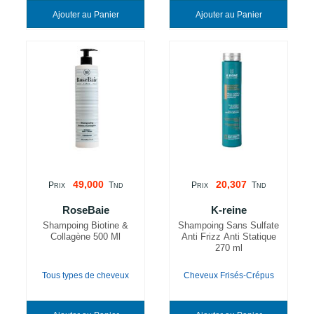
Ajouter au Panier
Ajouter au Panier
49,000
20,307
P
T
P
T
RIX
ND
RIX
ND
RoseBaie
K-reine
Shampoing Biotine &
Shampoing Sans Sulfate
Collagène 500 Ml
Anti Frizz Anti Statique
270 ml
Tous types de cheveux
Cheveux Frisés-Crépus