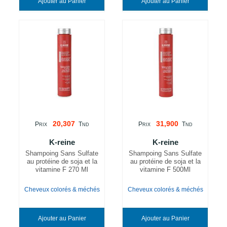
Ajouter au Panier
Ajouter au Panier
20,307
31,900
P
T
P
T
RIX
ND
RIX
ND
K-reine
K-reine
Shampoing Sans Sulfate
Shampoing Sans Sulfate
au protéine de soja et la
au protéine de soja et la
vitamine F 270 Ml
vitamine F 500Ml
Cheveux colorés & méchés
Cheveux colorés & méchés
Ajouter au Panier
Ajouter au Panier