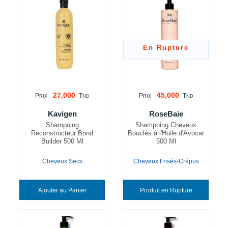
En Rupture
27,000
45,000
P
T
P
T
RIX
ND
RIX
ND
Kavigen
RoseBaie
Shampoing
Shampoing Cheveux
Reconstructeur Bond
Bouclés à l'Huile d'Avocat
Builder 500 Ml
500 Ml
Cheveux Secs
Cheveux Frisés-Crépus
Ajouter au Panier
Produit en Rupture