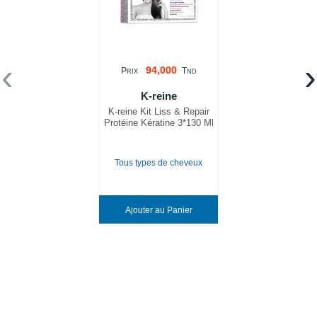
‹
›
94,000
P
T
RIX
ND
K-reine
K-reine Kit Liss & Repair
Protéine Kératine 3*130 Ml
Tous types de cheveux
Ajouter au Panier