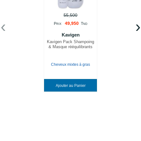
55,500
‹
›
49,950
P
T
RIX
ND
Kavigen
Kavigen Pack Shampoing
& Masque rééquilibrants
Cheveux mixtes à gras
Ajouter au Panier