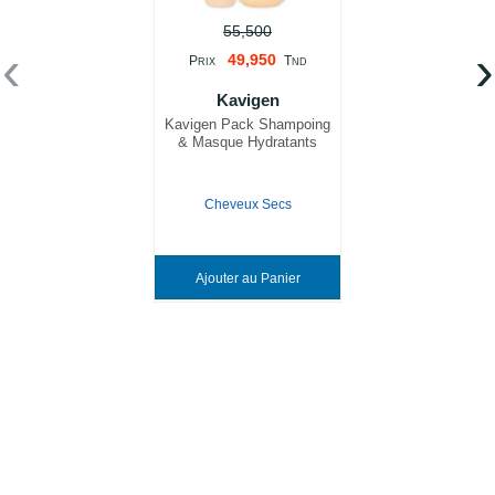
55,500
‹
›
49,950
P
T
RIX
ND
Kavigen
Kavigen Pack Shampoing
& Masque Hydratants
Cheveux Secs
Ajouter au Panier