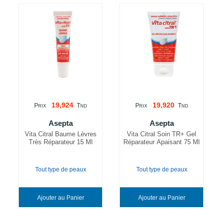
19,924
19,920
P
T
P
T
RIX
ND
RIX
ND
Asepta
Asepta
Vita Citral Baume Lèvres
Vita Citral Soin TR+ Gel
Très Réparateur 15 Ml
Réparateur Apaisant 75 Ml
Tout type de peaux
Tout type de peaux
Ajouter au Panier
Ajouter au Panier