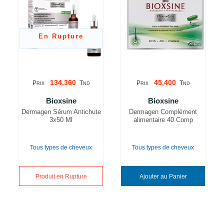
En Rupture
134,360
45,400
P
T
P
T
RIX
ND
RIX
ND
Bioxsine
Bioxsine
Dermagen Sérum Antichute
Dermagen Complément
3x50 Ml
alimentaire 40 Comp
Tous types de cheveux
Tous types de cheveux
Produit en Rupture
Ajouter au Panier