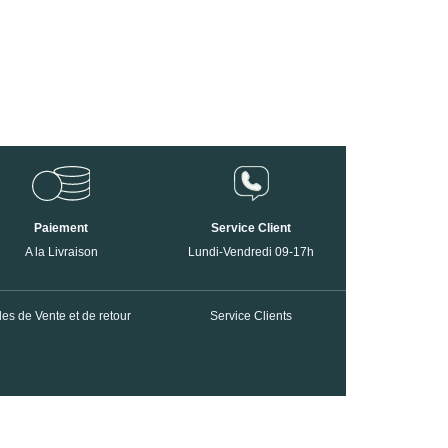
Paiement
Service Client
A la Livraison
Lundi-Vendredi 09-17h
es de Vente et de retour
Service Clients