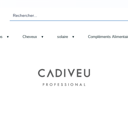
ps
▾
Cheveux
▾
solaire
▾
Compléments Alimentai