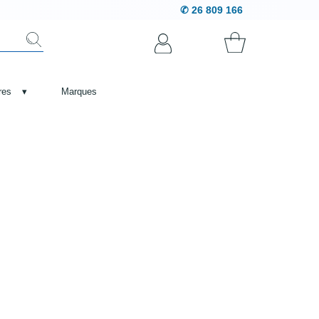
✆ 26 809 166
res
▾
Marques