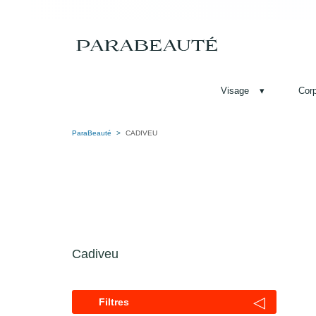
Visage
▾
Cor
ParaBeauté
CADIVEU
Cadiveu
◁
Filtres