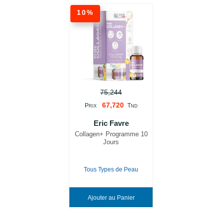
10%
75,244
67,720
P
T
RIX
ND
Eric Favre
Collagen+ Programme 10
Jours
Tous Types de Peau
Ajouter au Panier