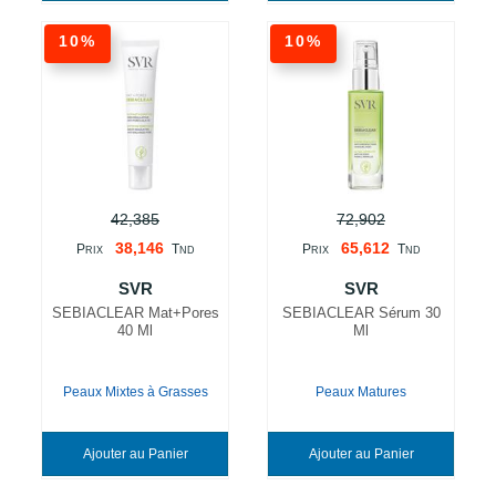
10%
10%
42,385
72,902
38,146
65,612
P
T
P
T
RIX
ND
RIX
ND
SVR
SVR
SEBIACLEAR Mat+Pores
SEBIACLEAR Sérum 30
40 Ml
Ml
Peaux Mixtes à Grasses
Peaux Matures
Ajouter au Panier
Ajouter au Panier