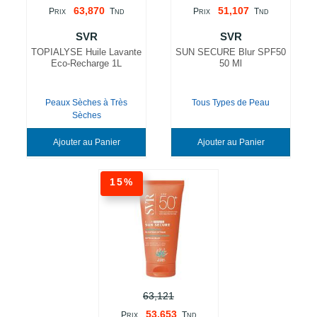
63,870
51,107
P
T
P
T
RIX
ND
RIX
ND
SVR
SVR
TOPIALYSE Huile Lavante
SUN SECURE Blur SPF50
Eco-Recharge 1L
50 Ml
Peaux Sèches à Très
Tous Types de Peau
Sèches
Ajouter au Panier
Ajouter au Panier
15%
63,121
53,653
P
T
RIX
ND