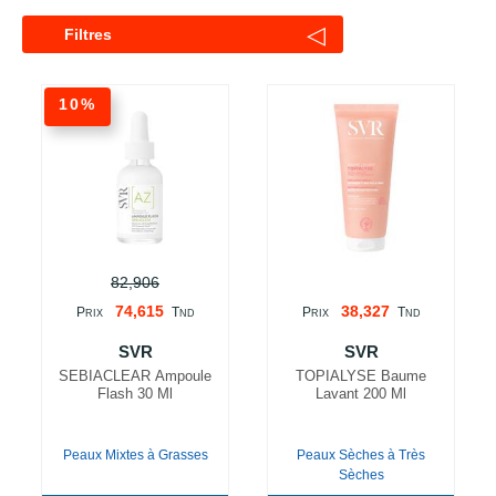
◁
Filtres
10%
82,906
74,615
38,327
P
T
P
T
RIX
ND
RIX
ND
SVR
SVR
SEBIACLEAR Ampoule
TOPIALYSE Baume
Flash 30 Ml
Lavant 200 Ml
Peaux Mixtes à Grasses
Peaux Sèches à Très
Sèches