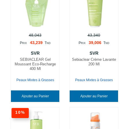
48,043
43,340
43,239
39,006
P
T
P
T
RIX
ND
RIX
ND
SVR
SVR
SEBIACLEAR Gel
Sebiaclear Crème Lavante
Moussant Eco-Recharge
200 Ml
400 Ml
Peaux Mixtes à Grasses
Peaux Mixtes à Grasses
Ajouter au Panier
Ajouter au Panier
10%