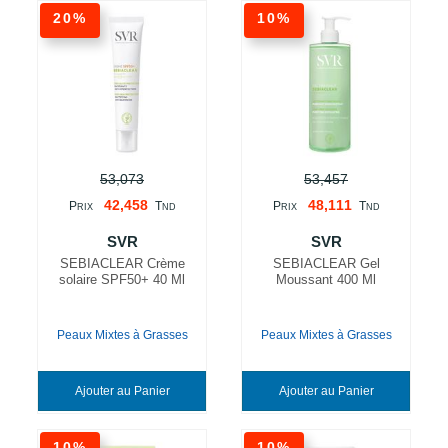
20%
10%
53,073
53,457
42,458
48,111
P
T
P
T
RIX
ND
RIX
ND
SVR
SVR
SEBIACLEAR Crème
SEBIACLEAR Gel
solaire SPF50+ 40 Ml
Moussant 400 Ml
Peaux Mixtes à Grasses
Peaux Mixtes à Grasses
Ajouter au Panier
Ajouter au Panier
10%
10%