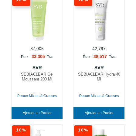
37,005
42,797
33,305
38,517
P
T
P
T
RIX
ND
RIX
ND
SVR
SVR
SEBIACLEAR Gel
SEBIACLEAR Hydra 40
Moussant 200 Ml
Ml
Peaux Mixtes à Grasses
Peaux Mixtes à Grasses
Ajouter au Panier
Ajouter au Panier
10%
10%