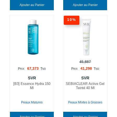
Ajouter au Panier
Ajouter au Panier
10%
45,887
67,373
41,298
P
T
P
T
RIX
ND
RIX
ND
SVR
SVR
[B3] Essence Hydra 150
SEBIACLEAR Active Gel
Ml
Teinté 40 Ml
Peaux Matures
Peaux Mixtes à Grasses