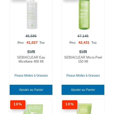
45,586
47,145
41,027
42,431
P
T
P
T
RIX
ND
RIX
ND
SVR
SVR
SEBIACLEAR Eau
SEBIACLEAR Micro-Peel
Micellaire 400 Ml
150 Ml
Peaux Mixtes à Grasses
Peaux Mixtes à Grasses
Ajouter au Panier
Ajouter au Panier
10%
10%