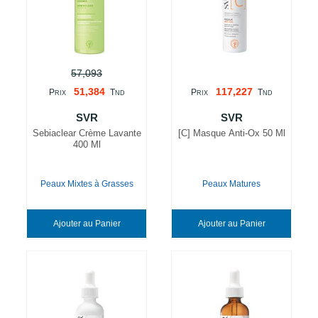
57,093
51,384
117,227
P
T
P
T
RIX
ND
RIX
ND
SVR
SVR
Sebiaclear Crème Lavante
[C] Masque Anti-Ox 50 Ml
400 Ml
Peaux Mixtes à Grasses
Peaux Matures
Ajouter au Panier
Ajouter au Panier