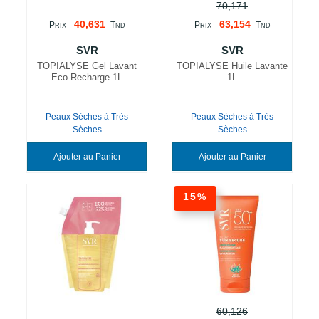
70,171
40,631
63,154
P
T
P
T
RIX
ND
RIX
ND
SVR
SVR
TOPIALYSE Gel Lavant
TOPIALYSE Huile Lavante
Eco-Recharge 1L
1L
Peaux Sèches à Très
Peaux Sèches à Très
Sèches
Sèches
Ajouter au Panier
Ajouter au Panier
15%
60,126