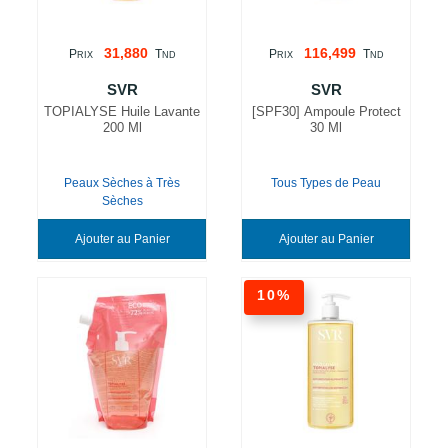
31,880
116,499
P
T
P
T
RIX
ND
RIX
ND
SVR
SVR
TOPIALYSE Huile Lavante
[SPF30] Ampoule Protect
200 Ml
30 Ml
Peaux Sèches à Très
Tous Types de Peau
Sèches
Ajouter au Panier
Ajouter au Panier
10%