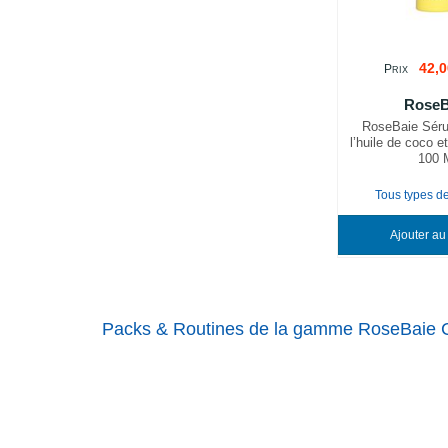
42,0
P
RIX
RoseB
RoseBaie Séru
l’huile de coco et
100 
Tous types d
Packs & Routines de la gamme RoseBaie 