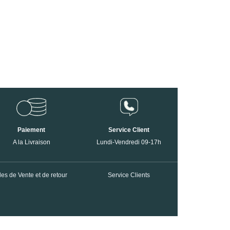
Paiement
Service Client
A la Livraison
Lundi-Vendredi 09-17h
es de Vente et de retour
Service Clients