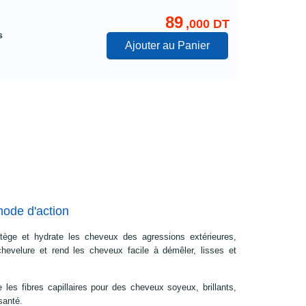
89
,000 DT
s
Ajouter au Panier
mode d'action
tège et hydrate les cheveux des agressions extérieures,
a chevelure et rend les cheveux facile à démêler, lisses et
e les fibres capillaires pour des cheveux soyeux, brillants,
santé.