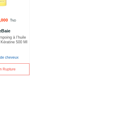
,000
T
ND
eBaie
poing à l’huile
 Kératine 500 Ml
 de cheveux
en Rupture