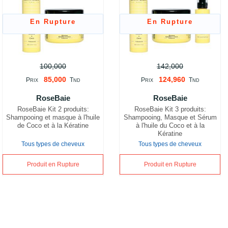
En Rupture
En Rupture
100,000
142,000
85,000
124,960
P
T
P
T
RIX
ND
RIX
ND
RoseBaie
RoseBaie
RoseBaie Kit 2 produits:
RoseBaie Kit 3 produits:
Shampooing et masque à l'huile
Shampooing, Masque et Sérum
de Coco et à la Kératine
à l'huile du Coco et à la
Kératine
Tous types de cheveux
Tous types de cheveux
Produit en Rupture
Produit en Rupture