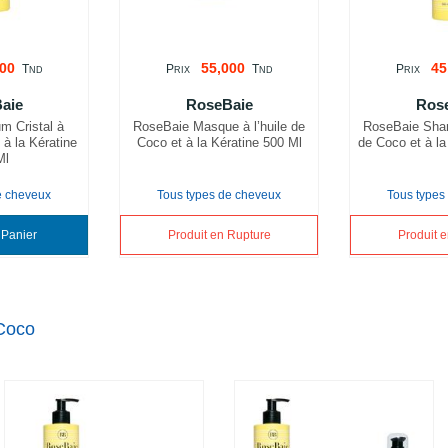
00
55,000
45
T
P
T
P
ND
RIX
ND
RIX
aie
RoseBaie
Ros
m Cristal à
RoseBaie Masque à l’huile de
RoseBaie Sham
 à la Kératine
Coco et à la Kératine 500 Ml
de Coco et à la
Ml
e cheveux
Tous types de cheveux
Tous types
Ajouter au Panier
Produit en Rupture
Produit 
Coco