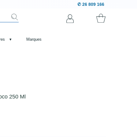
✆ 26 809 166
res
▾
Marques
coco 250 Ml