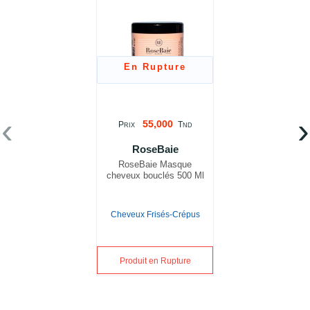
En Rupture
‹
›
55,000
P
T
RIX
ND
RoseBaie
RoseBaie Masque
cheveux bouclés 500 Ml
Cheveux Frisés-Crépus
Produit en Rupture