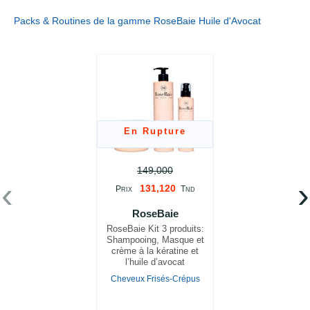
Packs & Routines de la gamme RoseBaie Huile d'Avocat
En Rupture
149,000
‹
›
131,120
P
T
RIX
ND
RoseBaie
RoseBaie Kit 3 produits:
Shampooing, Masque et
crème à la kératine et
l’huile d’avocat
Cheveux Frisés-Crépus