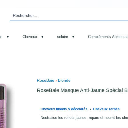
ps
▾
Cheveux
▾
solaire
▾
Compléments Alimentai
RoseBaie
›
Blonde
RoseBaie Masque Anti-Jaune Spécial B
›
Cheveux blonds & décolorés
Cheveux Ternes
Neutralise les reflets jaunes, répare et nourrit les c