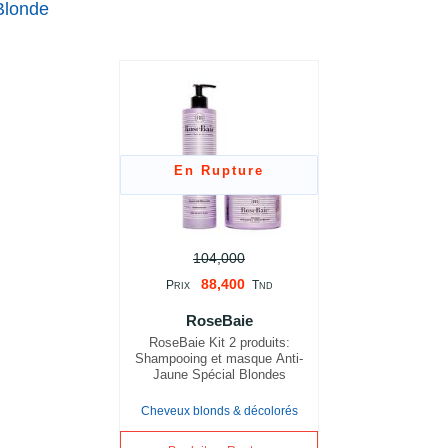
Blonde
En Rupture
104,000
88,400
P
T
RIX
ND
RoseBaie
RoseBaie Kit 2 produits:
Shampooing et masque Anti-
Jaune Spécial Blondes
Cheveux blonds & décolorés