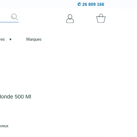
✆ 26 809 166
res
▾
Marques
londe 500 Ml
heveux