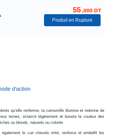
55
,000 DT
s
Produit en Rupture
mode d'action
orés qu’elle renferme, la camomille illumine et redonne de
veux ternes, éclaircit légèrement et booste la couleur des
chés ou blonds, naturels ou colorés
également le cuir chevelu irrité, renforce et embellit les