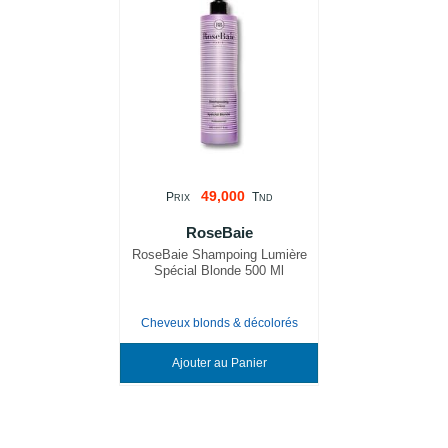
49,000
P
T
RIX
ND
RoseBaie
RoseBaie Shampoing Lumière
Spécial Blonde 500 Ml
Cheveux blonds & décolorés
Ajouter au Panier