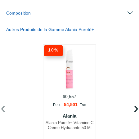
Composition
Autres Produits de la Gamme Alania Pureté+
10%
60,557
‹
›
54,501
P
T
RIX
ND
Alania
Alania Pureté+ Vitamine C
Crème Hydratante 50 Ml