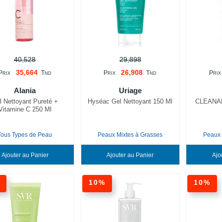
40,528
29,898
35,664
26,908
P
T
P
T
P
RIX
ND
RIX
ND
RIX
Alania
Uriage
l Nettoyant Pureté +
Hyséac Gel Nettoyant 150 Ml
CLEANAN
Vitamine C 250 Ml
Tous Types de Peau
Peaux Mixtes à Grasses
Peaux 
Ajouter au Panier
Ajouter au Panier
%
10%
10%