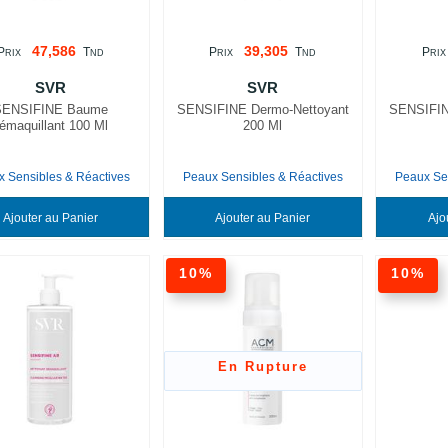
47,586
39,305
P
T
P
T
P
RIX
ND
RIX
ND
RIX
SVR
SVR
SENSIFINE Baume
SENSIFINE Dermo-Nettoyant
SENSIFIN
émaquillant 100 Ml
200 Ml
 Sensibles & Réactives
Peaux Sensibles & Réactives
Peaux Se
Ajouter au Panier
Ajouter au Panier
10%
10%
En Rupture