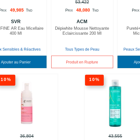
53,422
49,985
48,080
P
T
P
T
P
RIX
ND
RIX
ND
RIX
SVR
ACM
FINE AR Eau Micellaire
Dépiwhite Mousse Nettoyante
Pureté
400 Ml
Eclaircissante 200 Ml
Mic
 Sensibles & Réactives
Tous Types de Peau
Peaux Se
Ajouter au Panier
Produit en Rupture
10%
10%
36,804
43,555