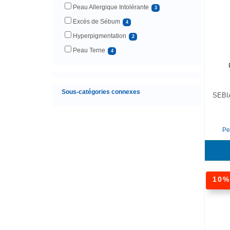
Peau Allergique Intolérante
3
Excès de Sébum
4
Hyperpigmentation
2
Peau Terne
4
Sous-catégories connexes
SEBI
Pe
10