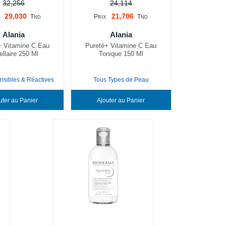
32,256
24,114
29,030
21,706
T
P
T
ND
RIX
ND
Alania
Alania
+ Vitamine C Eau
Pureté+ Vitamine C Eau
ellaire 250 Ml
Tonique 150 Ml
nsibles & Réactives
Tous Types de Peau
Ajouter au Panier
Ajouter au Panier