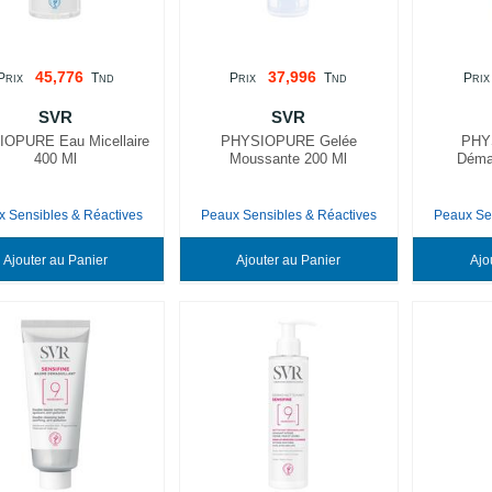
45,776
37,996
P
T
P
T
P
RIX
ND
RIX
ND
RIX
SVR
SVR
OPURE Eau Micellaire
PHYSIOPURE Gelée
PHY
400 Ml
Moussante 200 Ml
Démaq
 Sensibles & Réactives
Peaux Sensibles & Réactives
Peaux Se
Ajouter au Panier
Ajouter au Panier