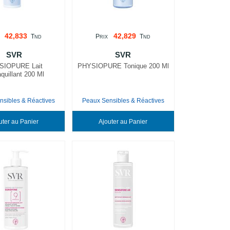
42,833
42,829
T
P
T
ND
RIX
ND
SVR
SVR
SIOPURE Lait
PHYSIOPURE Tonique 200 Ml
uillant 200 Ml
nsibles & Réactives
Peaux Sensibles & Réactives
Ajouter au Panier
Ajouter au Panier