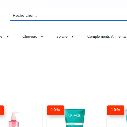
ps
▾
Cheveux
▾
solaire
▾
Compléments Alimentai
%
10%
10%