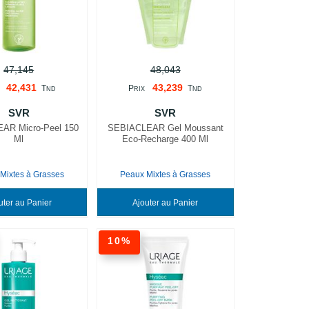
47,145
48,043
42,431
43,239
T
P
T
ND
RIX
ND
SVR
SVR
AR Micro-Peel 150
SEBIACLEAR Gel Moussant
Ml
Eco-Recharge 400 Ml
Mixtes à Grasses
Peaux Mixtes à Grasses
Ajouter au Panier
Ajouter au Panier
10%