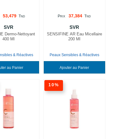
53,479
37,384
T
P
T
ND
RIX
ND
SVR
SVR
E Dermo-Nettoyant
SENSIFINE AR Eau Micellaire
400 Ml
200 Ml
nsibles & Réactives
Peaux Sensibles & Réactives
Ajouter au Panier
Ajouter au Panier
10%