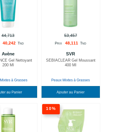
44,713
53,457
40,242
48,111
T
P
T
ND
RIX
ND
Avène
SVR
CE Gel Nettoyant
SEBIACLEAR Gel Moussant
200 Ml
400 Ml
Mixtes à Grasses
Peaux Mixtes à Grasses
Ajouter au Panier
Ajouter au Panier
10%