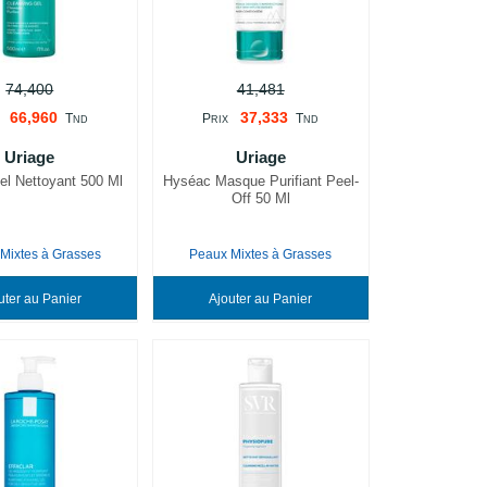
74,400
41,481
66,960
37,333
T
P
T
ND
RIX
ND
Uriage
Uriage
l Nettoyant 500 Ml
Hyséac Masque Purifiant Peel-
Off 50 Ml
Mixtes à Grasses
Peaux Mixtes à Grasses
Ajouter au Panier
Ajouter au Panier