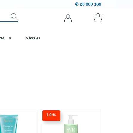
✆ 26 809 166
res
▾
Marques
10%