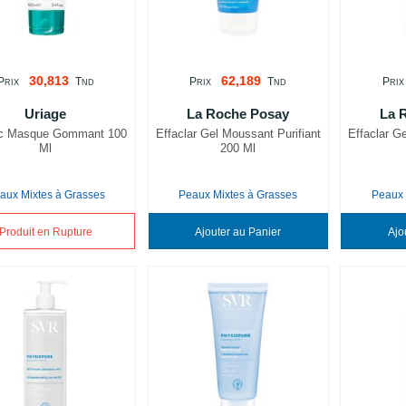
30,813
62,189
P
T
P
T
P
RIX
ND
RIX
ND
RIX
Uriage
La Roche Posay
La 
c Masque Gommant 100
Effaclar Gel Moussant Purifiant
Effaclar G
Ml
200 Ml
aux Mixtes à Grasses
Peaux Mixtes à Grasses
Peaux 
Produit en Rupture
Ajouter au Panier