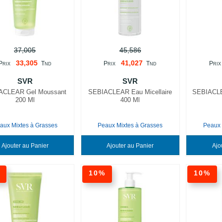
37,005
45,586
33,305
41,027
P
T
P
T
P
RIX
ND
RIX
ND
RIX
SVR
SVR
ACLEAR Gel Moussant
SEBIACLEAR Eau Micellaire
SEBIACLE
200 Ml
400 Ml
aux Mixtes à Grasses
Peaux Mixtes à Grasses
Peaux 
Ajouter au Panier
Ajouter au Panier
%
10%
10%