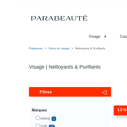
Visage
▾
Cor
Prabeaute
Soins du visage
Nettoyants & Purifiants
Visage | Nettoyants & Purifiants
◁
Filtres
12
Marques
Avène
1
SVR
17