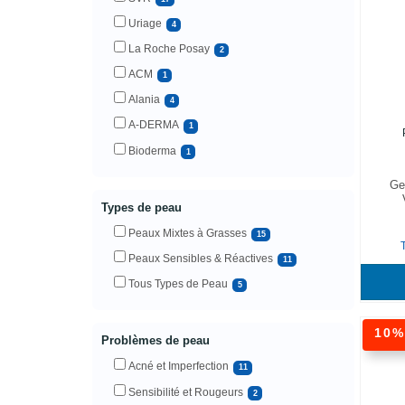
Uriage
4
La Roche Posay
2
ACM
1
Alania
4
A-DERMA
1
Bioderma
1
Ge
Types de peau
Peaux Mixtes à Grasses
15
Peaux Sensibles & Réactives
11
Tous Types de Peau
5
10
Problèmes de peau
Acné et Imperfection
11
Sensibilité et Rougeurs
2