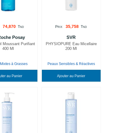
74,870
35,758
T
P
T
ND
RIX
ND
Roche Posay
SVR
el Moussant Purifiant
PHYSIOPURE Eau Micellaire
400 Ml
200 Ml
Mixtes à Grasses
Peaux Sensibles & Réactives
Ajouter au Panier
Ajouter au Panier