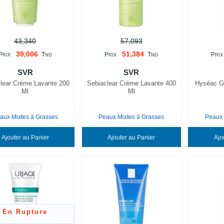
43,340
57,093
39,006
51,384
P
T
P
T
P
RIX
ND
RIX
ND
RIX
SVR
SVR
lear Crème Lavante 200
Sebiaclear Crème Lavante 400
Hyséac Ge
Ml
Ml
aux Mixtes à Grasses
Peaux Mixtes à Grasses
Peaux 
Ajouter au Panier
Ajouter au Panier
En Rupture