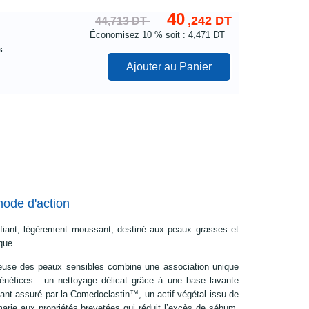
40
,242 DT
44,713 DT
Économisez
10 %
soit : 4,471 DT
s
Ajouter au Panier
mode d'action
ifiant, légèrement moussant, destiné aux peaux grasses et
que.
euse des peaux sensibles combine une association unique
 bénéfices : un nettoyage délicat grâce à une base lavante
iant assuré par la Comedoclastin™, un actif végétal issu de
arie aux propriétés brevetées qui réduit l’excès de sébum,