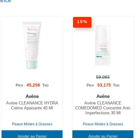
nance
10%
59,083
45,258
53,175
P
T
P
T
RIX
ND
RIX
ND
Avène
Avène
Avène CLEANANCE HYDRA
Avène CLEANANCE
Crème Apaisante 40 Ml
COMEDOMED Concentré Anti-
Imperfections 30 Ml
Peaux Mixtes à Grasses
Peaux Mixtes à Grasses
Ajouter au Panier
Ajouter au Panier