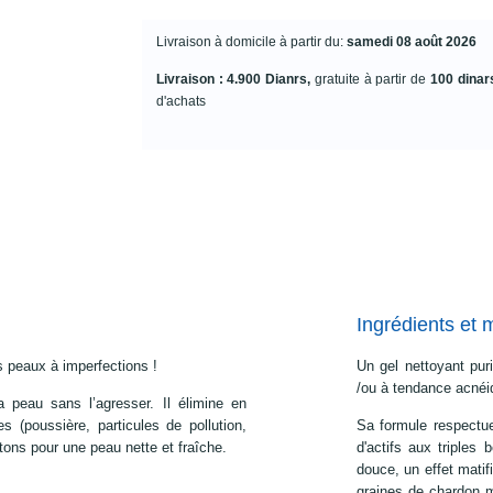
Livraison à domicile à partir du:
samedi 08 août 2026
Livraison : 4.900 Dianrs,
gratuite à partir de
100 dinar
d'achats
Ingrédients et 
s peaux à imperfections !
Un gel nettoyant pur
/ou à tendance acnéi
a peau sans l’agresser. Il élimine en
s (poussière, particules de pollution,
Sa formule respectu
tons pour une peau nette et fraîche.
d'actifs aux triples
douce, un effet matif
graines de chardon m