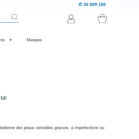
✆ 26 809 166
res
▾
Marques
 Ml
quotidienne des peaux sensibles grasses, à imperfections ou