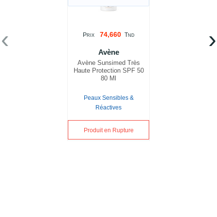
‹
›
74,660
P
T
RIX
ND
Avène
Avène Sunsimed Très
Haute Protection SPF 50
80 Ml
Peaux Sensibles &
Réactives
Produit en Rupture