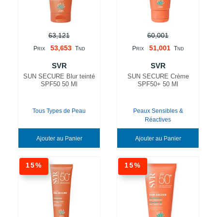
63,121
60,001
53,653
51,001
P
T
P
T
RIX
ND
RIX
ND
SVR
SVR
SUN SECURE Blur teinté
SUN SECURE Crème
SPF50 50 Ml
SPF50+ 50 Ml
Tous Types de Peau
Peaux Sensibles &
Réactives
Ajouter au Panier
Ajouter au Panier
15%
15%