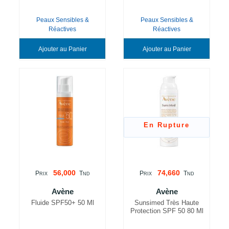
Peaux Sensibles &
Peaux Sensibles &
Réactives
Réactives
Ajouter au Panier
Ajouter au Panier
En Rupture
56,000
74,660
P
T
P
T
RIX
ND
RIX
ND
Avène
Avène
Fluide SPF50+ 50 Ml
Sunsimed Très Haute
Protection SPF 50 80 Ml