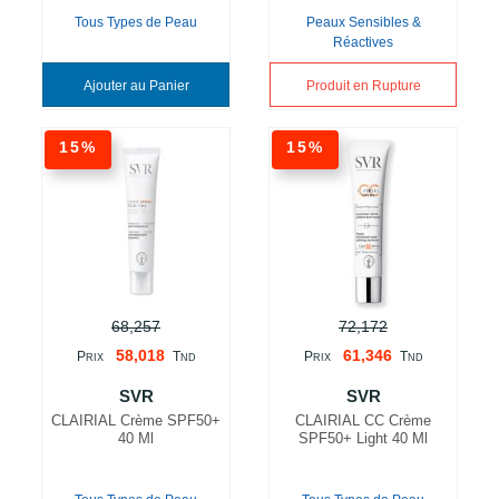
Tous Types de Peau
Peaux Sensibles &
Réactives
Ajouter au Panier
Produit en Rupture
15%
15%
68,257
72,172
58,018
61,346
P
T
P
T
RIX
ND
RIX
ND
SVR
SVR
CLAIRIAL Crème SPF50+
CLAIRIAL CC Crème
40 Ml
SPF50+ Light 40 Ml