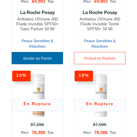
64,903
64,903
P
T
P
T
RIX
ND
RIX
ND
La Roche Posay
La Roche Posay
Anthelios UVmune 400
Anthelios UVmune 400
Fluide Invisible SPF50+
Fluide Invisible Teinté
Sans Parfum 50 Ml
SPF50+ 50 Ml
Peaux Sensibles &
Peaux Sensibles &
Réactives
Réactives
Ajouter au Panier
Produit en Rupture
10%
10%
En Rupture
En Rupture
87,096
87,096
78,386
78,386
P
T
P
T
RIX
ND
RIX
ND