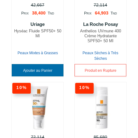
42,667
72,114
38,400
64,903
P
T
P
T
RIX
ND
RIX
ND
Uriage
La Roche Posay
Hyséac Fluide SPF50+ 50
Anthelios UVmune 400
Ml
Crème Hydratante
SPF50+ 50 Ml
Peaux Mixtes à Grasses
Peaux Sèches à Très
Sèches
Ajouter au Panier
Produit en Rupture
10%
10%
72,114
85,680