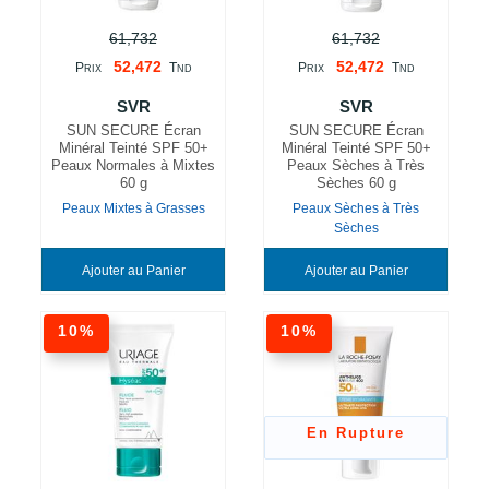
61,732
61,732
52,472
52,472
P
T
P
T
RIX
ND
RIX
ND
SVR
SVR
SUN SECURE Écran
SUN SECURE Écran
Minéral Teinté SPF 50+
Minéral Teinté SPF 50+
Peaux Normales à Mixtes
Peaux Sèches à Très
60 g
Sèches 60 g
Peaux Mixtes à Grasses
Peaux Sèches à Très
Sèches
Ajouter au Panier
Ajouter au Panier
10%
10%
En Rupture