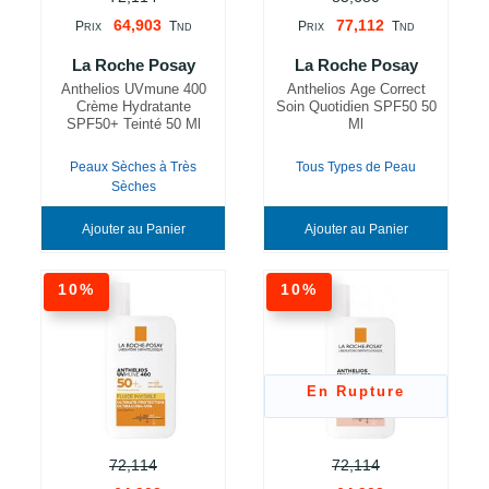
64,903
77,112
P
T
P
T
RIX
ND
RIX
ND
La Roche Posay
La Roche Posay
Anthelios UVmune 400
Anthelios Age Correct
Crème Hydratante
Soin Quotidien SPF50 50
SPF50+ Teinté 50 Ml
Ml
Peaux Sèches à Très
Tous Types de Peau
Sèches
Ajouter au Panier
Ajouter au Panier
10%
10%
En Rupture
72,114
72,114