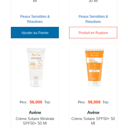
Ml
30 Ml
Peaux Sensibles &
Peaux Sensibles &
Réactives
Réactives
Ajouter au Panier
Produit en Rupture
56,000
56,000
P
T
P
T
RIX
ND
RIX
ND
Avène
Avène
Crème Solaire Minérale
Crème Solaire SPF50+ 50
SPF50+ 50 Ml
Ml