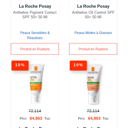
La Roche Posay
La Roche Posay
Anthelios Pigment Correct
Anthelios Oil Control SPF
SPF 50+ 50 Ml
50+ 50 Ml
Peaux Sensibles &
Peaux Mixtes à Grasses
Réactives
Produit en Rupture
Produit en Rupture
10%
10%
72,114
72,114
64,903
64,903
P
T
P
T
RIX
ND
RIX
ND