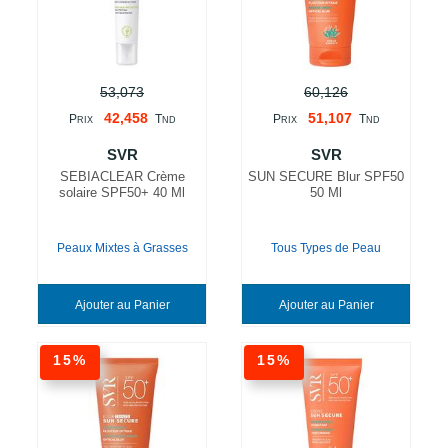
53,073
60,126
42,458
51,107
P
T
P
T
RIX
ND
RIX
ND
SVR
SVR
SEBIACLEAR Crème
SUN SECURE Blur SPF50
solaire SPF50+ 40 Ml
50 Ml
Peaux Mixtes à Grasses
Tous Types de Peau
Ajouter au Panier
Ajouter au Panier
15%
15%