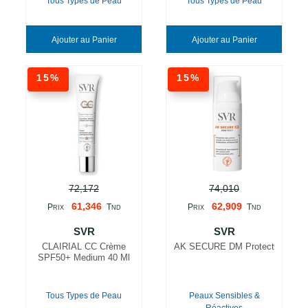
Tous Types de Peau
Tous Types de Peau
Ajouter au Panier
Ajouter au Panier
15%
15%
72,172
74,010
61,346
62,909
P
T
P
T
RIX
ND
RIX
ND
SVR
SVR
CLAIRIAL CC Crème
AK SECURE DM Protect
SPF50+ Medium 40 Ml
Tous Types de Peau
Peaux Sensibles &