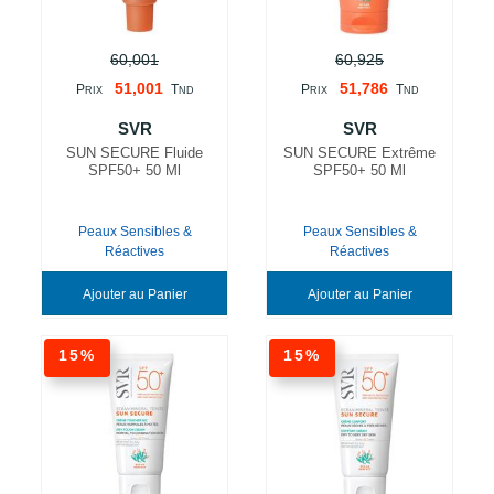
60,001
60,925
51,001
51,786
P
T
P
T
RIX
ND
RIX
ND
SVR
SVR
SUN SECURE Fluide
SUN SECURE Extrême
SPF50+ 50 Ml
SPF50+ 50 Ml
Peaux Sensibles &
Peaux Sensibles &
Réactives
Réactives
Ajouter au Panier
Ajouter au Panier
15%
15%