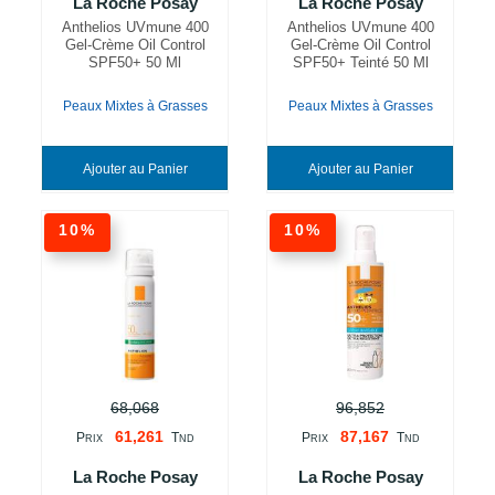
La Roche Posay
La Roche Posay
Anthelios UVmune 400
Anthelios UVmune 400
Gel-Crème Oil Control
Gel-Crème Oil Control
SPF50+ 50 Ml
SPF50+ Teinté 50 Ml
Peaux Mixtes à Grasses
Peaux Mixtes à Grasses
Ajouter au Panier
Ajouter au Panier
10%
10%
68,068
96,852
61,261
87,167
P
T
P
T
RIX
ND
RIX
ND
La Roche Posay
La Roche Posay