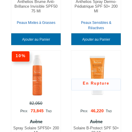
Anthelios Brume Anti-
Anthelios Spray Dermo-
Brillance Invisible SPF50
Pédiatrique SPF 50+ 200
75 Ml
Ml
Peaux Mixtes à Grasses
Peaux Sensibles &
Réactives
Ajouter au Panier
Ajouter au Panier
10%
En Rupture
82,050
73,845
46,220
P
T
P
T
RIX
ND
RIX
ND
Avène
Avène
Spray Solaire SPF50+ 200
Solaire B-Protect SPF 50+