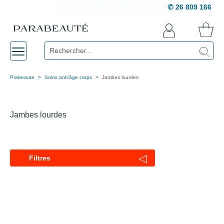
✆ 26 809 166
Prabeaute
Soins anti-âge corps
Jambes lourdes
Jambes lourdes
◁
Filtres