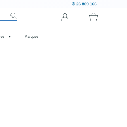
✆ 26 809 166
res
▾
Marques