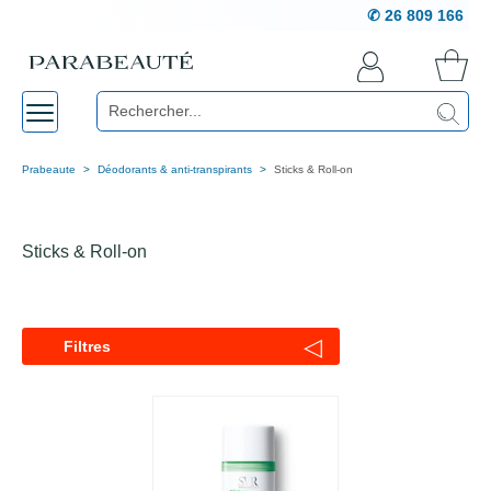
✆ 26 809 166
Prabeaute
Déodorants & anti-transpirants
Sticks & Roll-on
Sticks & Roll-on
◁
Filtres