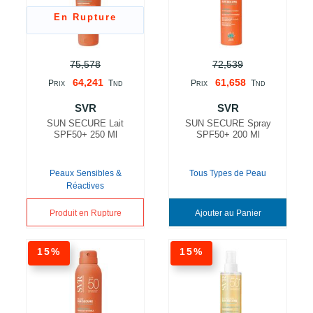
En Rupture
75,578
72,539
64,241
61,658
P
T
P
T
RIX
ND
RIX
ND
SVR
SVR
SUN SECURE Lait
SUN SECURE Spray
SPF50+ 250 Ml
SPF50+ 200 Ml
Peaux Sensibles &
Tous Types de Peau
Réactives
Produit en Rupture
Ajouter au Panier
15%
15%