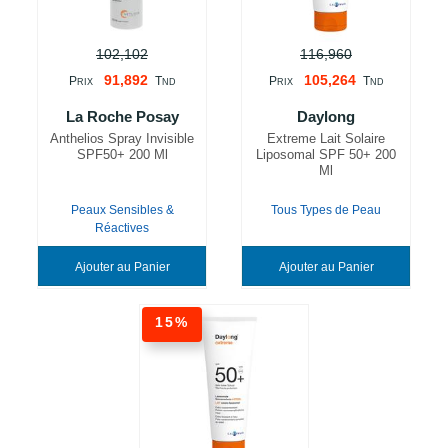
102,102
116,960
91,892
105,264
P
T
P
T
RIX
ND
RIX
ND
La Roche Posay
Daylong
Anthelios Spray Invisible
Extreme Lait Solaire
SPF50+ 200 Ml
Liposomal SPF 50+ 200
Ml
Peaux Sensibles &
Tous Types de Peau
Réactives
Ajouter au Panier
Ajouter au Panier
15%