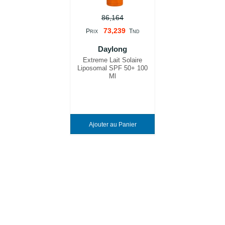
86,164
73,239
P
T
RIX
ND
Daylong
Extreme Lait Solaire
Liposomal SPF 50+ 100
Ml
Ajouter au Panier