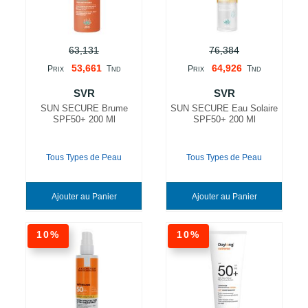
63,131
76,384
53,661
64,926
P
T
P
T
RIX
ND
RIX
ND
SVR
SVR
SUN SECURE Brume
SUN SECURE Eau Solaire
SPF50+ 200 Ml
SPF50+ 200 Ml
Tous Types de Peau
Tous Types de Peau
Ajouter au Panier
Ajouter au Panier
10%
10%