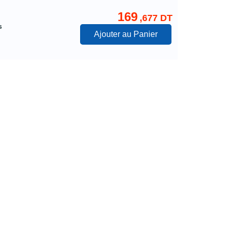
169
,677 DT
s
Ajouter au Panier