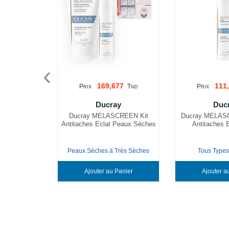
‹
169,677
111
P
T
P
RIX
ND
RIX
Ducray
Duc
Ducray MELASCREEN Kit
Ducray MELAS
Antitaches Eclat Peaux Sèches
Antitaches E
Peaux Sèches à Très Sèches
Tous Type
Ajouter au Panier