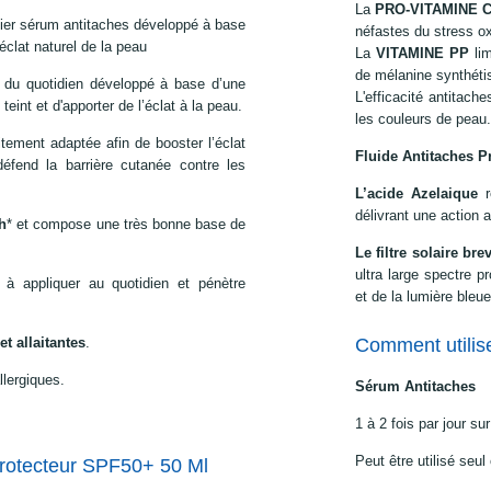
La
PRO-VITAMINE C
mier sérum antitaches développé à base
néfastes du stress ox
l’éclat naturel de la peau
La
VITAMINE PP
lim
de mélanine synthéti
du quotidien développé à base d’une
L'efficacité antitach
teint et d'apporter de l’éclat à la peau.
les couleurs de peau.
tement adaptée afin de booster l’éclat
Fluide Antitaches P
 défend la barrière cutanée contre les
L’acide Azelaique
délivrant une action 
h
* et compose une très bonne base de
Le filtre solaire b
ultra large spectre
 à appliquer au quotidien et pénètre
et de la lumière bleu
t allaitantes
.
Comment utilis
lergiques.
Sérum Antitaches
1 à 2 fois par jour s
Peut être utilisé seul
otecteur SPF50+ 50 Ml