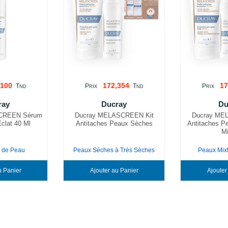
,100
172,354
17
T
P
T
P
ND
RIX
ND
RIX
ray
Ducray
Du
CREEN Sérum
Ducray MELASCREEN Kit
Ducray ME
clat 40 Ml
Antitaches Peaux Sèches
Antitaches P
Mi
s de Peau
Peaux Sèches à Très Sèches
Peaux Mix
Ajouter au Panier
Ajouter au Panier