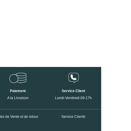
Paiement
Service Client
A la Livraison
Lundi-Vendredi 09-17h
es de Vente et de retour
Service Clients