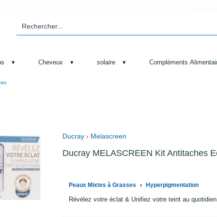
ps
▾
Cheveux
▾
solaire
▾
Compléments Alimentai
int
Ducray
›
Melascreen
Ducray MELASCREEN Kit Antitaches Ec
›
Peaux Mixtes à Grasses
Hyperpigmentation
Révélez votre éclat & Unifiez votre teint au quotidien