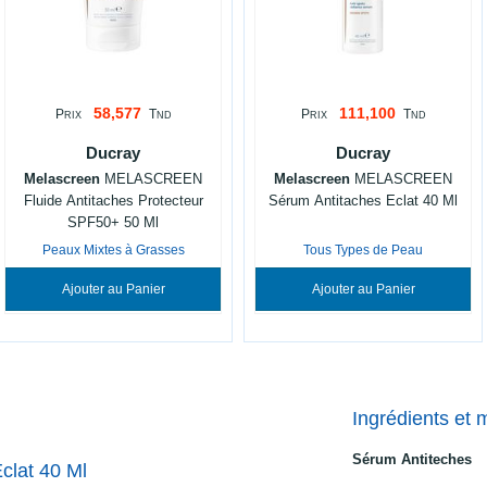
58,577
111,100
P
T
P
T
RIX
ND
RIX
ND
Ducray
Ducray
Melascreen
MELASCREEN
Melascreen
MELASCREEN
Fluide Antitaches Protecteur
Sérum Antitaches Eclat 40 Ml
SPF50+ 50 Ml
Peaux Mixtes à Grasses
Tous Types de Peau
Ajouter au Panier
Ajouter au Panier
Ingrédients et 
Sérum Antiteches
lat 40 Ml