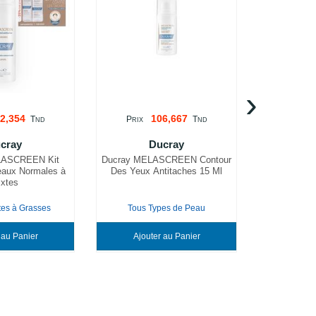
›
2,354
106,667
T
P
T
P
ND
RIX
ND
RIX
cray
Ducray
LASCREEN Kit
Ducray MELASCREEN Contour
Ducray ME
eaux Normales à
Des Yeux Antitaches 15 Ml
Antitaches 
xtes
tes à Grasses
Tous Types de Peau
Peaux Sèch
Ajouter au Panier
Ajouter au Panier