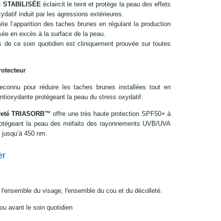
 STABILISÉE
éclaircit le teint et protège la peau des effets
ydatif induit par les agressions extérieures.
ite l’apparition des taches brunes en régulant la production
sée en excès à la surface de la peau.
es de ce soin quotidien est cliniquement prouvée sur toutes
rotecteur
reconnu pour réduire les taches brunes installées tout en
antioxydante protégeant la peau du stress oxydatif.
reveté TRIASORB™
offre une très haute protection SPF50+ à
 protégeant la peau des méfaits des rayonnements UVB/UVA
e jusqu’à 450 nm.
er
ur l'ensemble du visage, l'ensemble du cou et du décolleté.
 ou avant le soin quotidien