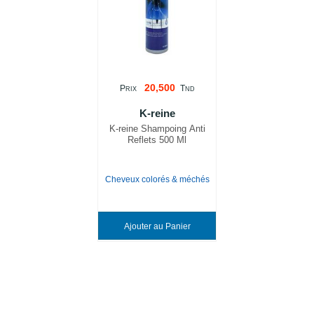
20,500
P
T
RIX
ND
K-reine
K-reine Shampoing Anti
Reflets 500 Ml
Cheveux colorés & méchés
Ajouter au Panier