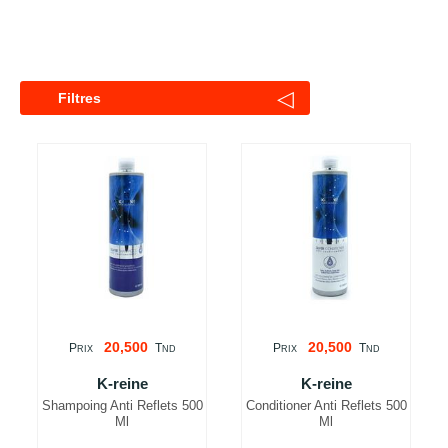
◁
Filtres
20,500
20,500
P
T
P
T
RIX
ND
RIX
ND
K-reine
K-reine
Shampoing Anti Reflets 500
Conditioner Anti Reflets 500
Ml
Ml