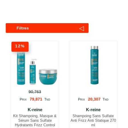
◁
Filtres
12%
90,763
79,871
20,307
P
T
P
T
RIX
ND
RIX
ND
K-reine
K-reine
Kit Shampoing, Masque &
Shampoing Sans Sulfate
Sérum Sans Sulfate
Anti Frizz Anti Statique 270
Hydratants Frizz Control
ml