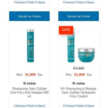
Cheveux Frisés-Crépus
Cheveux Frisés-Crépus
Ajouter au Panier
Ajouter au Panier
10%
57,343
31,900
51,609
P
T
P
T
RIX
ND
RIX
ND
K-reine
K-reine
Shampoing Sans Sulfate
Kit Shampoing & Masque
Anti Frizz Anti Statique 500
Sans Sulfate Hydratants
ml
Frizz Control
Cheveux Frisés-Crépus
Cheveux Frisés-Crépus