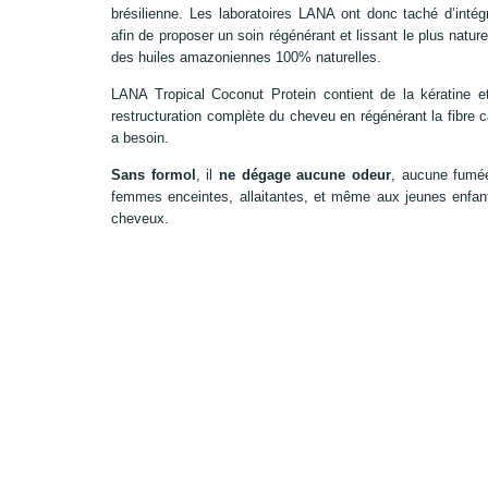
brésilienne. Les laboratoires LANA ont donc taché d’int
afin de proposer un soin régénérant et lissant le plus natur
des huiles amazoniennes 100% naturelles.
LANA Tropical Coconut Protein contient de la kératine et
restructuration complète du cheveu en régénérant la fibre ca
a besoin.
Sans formol
, il
ne dégage aucune odeur
, aucune fumée
femmes enceintes, allaitantes, et même aux jeunes enfants
cheveux.