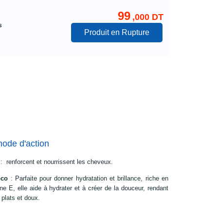
99
,000 DT
s
Produit en Rupture
mode d'action
: renforcent et nourrissent les cheveux.
oco
: Parfaite pour donner hydratation et brillance, riche en
e E, elle aide à hydrater et à créer de la douceur, rendant
 plats et doux.