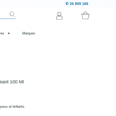
✆ 26 809 166
res
▾
Marques
ssant 100 Ml
yeux et brillants.