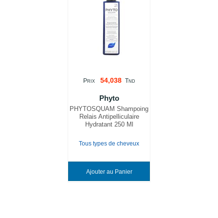
54,038
P
T
RIX
ND
Phyto
PHYTOSQUAM Shampoing
Relais Antipelliculaire
Hydratant 250 Ml
Tous types de cheveux
Ajouter au Panier