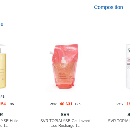
Composition
se
171
154
40,631
1
T
P
T
P
ND
RIX
ND
RIX
R
SVR
YSE Huile
SVR TOPIALYSE Gel Lavant
SVR TOPIAL
te 1L
Eco-Recharge 1L