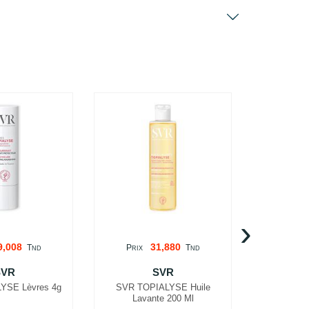
20%
›
9,008
31,880
T
P
T
P
ND
RIX
ND
RIX
SVR
SVR
YSE Lèvres 4g
SVR TOPIALYSE Huile
SVR TOPIA
Lavante 200 Ml