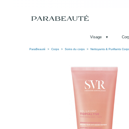
Visage
▾
Cor
ParaBeauté
Corps
Soins du corps
Nettoyants & Purifiants Corp