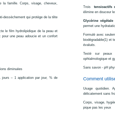
 la famille. Corps, visage, cheveux,
Trois
tensioactifs
élimine en douceur le
-dessèchement qui protège de la tête
Glycérine végétale
:
.
permet une hydratatio
te le film hydrolipidique de la peau et
Formulé avec seule
ort pour une peau adoucie et un confort
biodégradable(1) et 
évalués.
Testé sur peaux s
ophtalmologique et g
Sans savon - pH phys
ations diminuées
 jours – 1 application par jour, % de
Comment utilis
Usage quotidien. A
délicatement sans fro
Corps, visage, hygi
pique pas les yeux