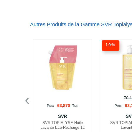
Autres Produits de la Gamme SVR Topialy
10%
‹
70,
63,870
63,
P
T
P
RIX
ND
RIX
SVR
SV
SVR TOPIALYSE Huile
SVR TOPIAL
Lavante Eco-Recharge 1L
Lavan