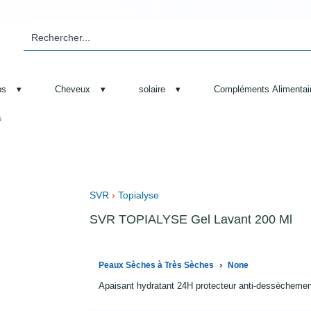
ps
▾
Cheveux
▾
solaire
▾
Compléments Alimentai
s
SVR
›
Topialyse
SVR TOPIALYSE Gel Lavant 200 Ml
›
Peaux Sèches à Très Sèches
None
Apaisant hydratant 24H protecteur anti-dessèchemen