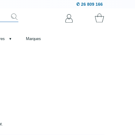
✆ 26 809 166
res
▾
Marques
t.