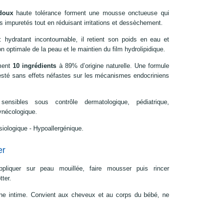
 doux
haute tolérance forment une mousse onctueuse qui
s impuretés tout en réduisant irritations et dessèchement.
 hydratant incontournable, il retient son poids en eau et
n optimale de la peau et le maintien du film hydrolipidique.
ment
10 ingrédients
à 89% d’origine naturelle. Une formule
testé sans effets néfastes sur les mécanismes endocriniens
ensibles sous contrôle dermatologique, pédiatrique,
ynécologique.
iologique - Hypoallergénique.
er
ppliquer sur peau mouillée, faire mousser puis rincer
tter.
ène intime. Convient aux cheveux et au corps du bébé, ne