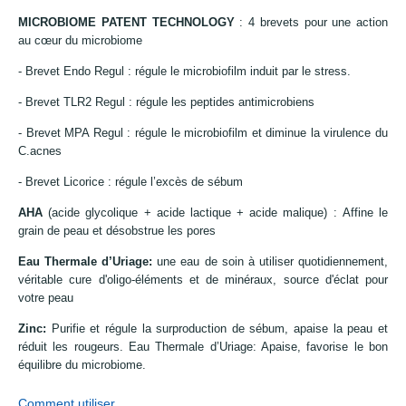
MICROBIOME PATENT TECHNOLOGY
: 4 brevets pour une action
au cœur du microbiome
- Brevet Endo Regul : régule le microbiofilm induit par le stress.
- Brevet TLR2 Regul : régule les peptides antimicrobiens
- Brevet MPA Regul : régule le microbiofilm et diminue la virulence du
C.acnes
- Brevet Licorice : régule l’excès de sébum
AHA
(acide glycolique + acide lactique + acide malique) :
Affine le
grain de peau et désobstrue les pores
Eau Thermale d’Uriage:
une eau de soin à utiliser quotidiennement,
véritable cure d'oligo-éléments et de minéraux, source d'éclat pour
votre peau
Zinc:
Purifie et régule la surproduction de sébum, apaise la peau et
réduit les rougeurs. Eau Thermale d’Uriage: Apaise, favorise le bon
équilibre du microbiome.
Comment utiliser