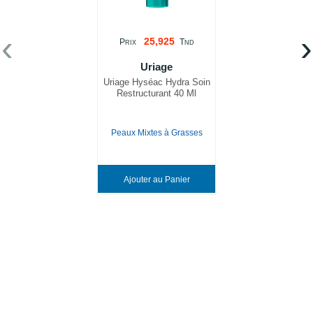
‹
›
25,925
P
T
RIX
ND
Uriage
Uriage Hyséac Hydra Soin
Restructurant 40 Ml
Peaux Mixtes à Grasses
Ajouter au Panier