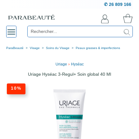
✆ 26 809 166
ParaBeauté
Visage
Soins du Visage
Peaux grasses & imperfections
›
Uriage
Hyséac
Uriage Hyséac 3-Regul+ Soin global 40 Ml
10%