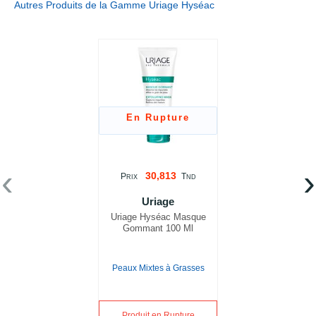
Autres Produits de la Gamme Uriage Hyséac
En Rupture
‹
›
30,813
P
T
RIX
ND
Uriage
Uriage Hyséac Masque
Gommant 100 Ml
Peaux Mixtes à Grasses
Produit en Rupture