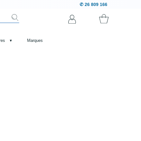
✆ 26 809 166
res
▾
Marques