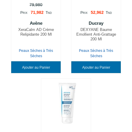
79,980
71,982
52,962
P
T
P
T
RIX
ND
RIX
ND
Avène
Ducray
XeraCalm AD Crème
DEXYANE Baume
Relipidante 200 Ml
Emollient Anti-Grattage
200 Ml
Peaux Sèches à Très
Peaux Sèches à Très
Sèches
Sèches
Ajouter au Panier
Ajouter au Panier