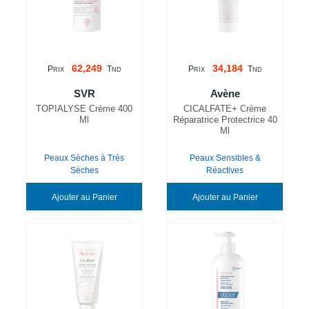
62,249
34,184
P
T
P
T
RIX
ND
RIX
ND
SVR
Avène
TOPIALYSE Crème 400
CICALFATE+ Crème
Ml
Réparatrice Protectrice 40
Ml
Peaux Sèches à Très
Peaux Sensibles &
Sèches
Réactives
Ajouter au Panier
Ajouter au Panier