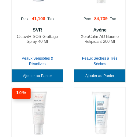
41,106
84,739
P
T
P
T
RIX
ND
RIX
ND
SVR
Avène
Cicavit+ SOS Grattage
XeraCalm AD Baume
Spray 40 Ml
Relipidant 200 Ml
Peaux Sensibles &
Peaux Sèches à Très
Réactives
Sèches
Ajouter au Panier
Ajouter au Panier
10%