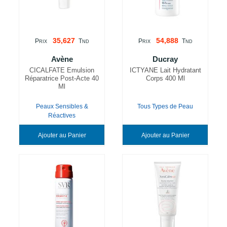
35,627
54,888
P
T
P
T
RIX
ND
RIX
ND
Avène
Ducray
CICALFATE Emulsion
ICTYANE Lait Hydratant
Réparatrice Post-Acte 40
Corps 400 Ml
Ml
Peaux Sensibles &
Tous Types de Peau
Réactives
Ajouter au Panier
Ajouter au Panier