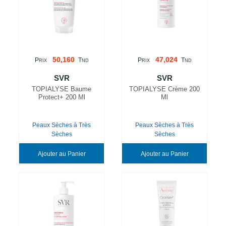
50,160
47,024
P
T
P
T
RIX
ND
RIX
ND
SVR
SVR
TOPIALYSE Baume
TOPIALYSE Crème 200
Protect+ 200 Ml
Ml
Peaux Sèches à Très
Peaux Sèches à Très
Sèches
Sèches
Ajouter au Panier
Ajouter au Panier