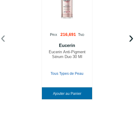
‹
›
216,691
P
T
RIX
ND
Eucerin
Eucerin Anti-Pigment
Sérum Duo 30 Ml
Tous Types de Peau
Ajouter au Panier