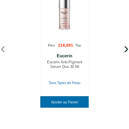
‹
›
216,691
P
T
RIX
ND
Eucerin
Eucerin Anti-Pigment
Sérum Duo 30 Ml
Tous Types de Peau
Ajouter au Panier