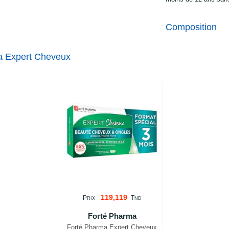
Composition
a Expert Cheveux
119,119
P
T
RIX
ND
Forté Pharma
Forté Pharma Expert Cheveux