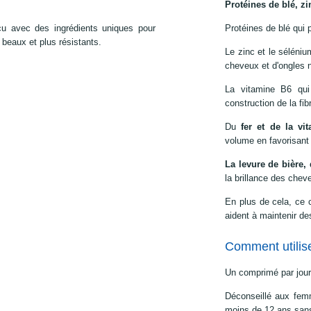
Protéines de blé, zi
u avec des ingrédients uniques pour
Protéines de blé qui 
s beaux et plus résistants.
Le zinc et le séléniu
cheveux et d'ongles
La vitamine B6 qui
construction de la fibr
Du
fer et de la vi
volume en favorisant 
La levure de bière,
la brillance des chev
En plus de cela, ce 
aident à maintenir d
Comment utilis
Un comprimé par jour 
Déconseillé aux femm
moins de 12 ans sans