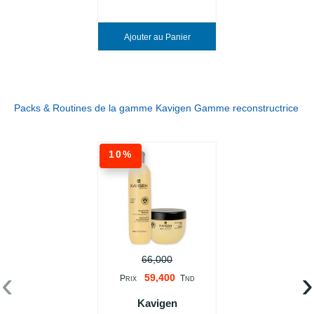
Ajouter au Panier
Packs & Routines de la gamme Kavigen Gamme reconstructrice
10%
66,000
‹
›
59,400
P
T
RIX
ND
Kavigen