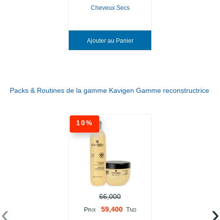
Cheveux Secs
Ajouter au Panier
Packs & Routines de la gamme Kavigen Gamme reconstructrice
10%
66,000
‹
›
59,400
P
T
RIX
ND