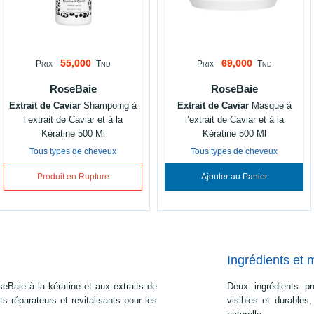
55,000
69,000
P
T
P
T
RIX
ND
RIX
ND
RoseBaie
RoseBaie
Extrait de Caviar
Shampoing à
Extrait de Caviar
Masque à
l’extrait de Caviar et à la
l’extrait de Caviar et à la
Kératine 500 Ml
Kératine 500 Ml
Tous types de cheveux
Tous types de cheveux
Produit en Rupture
Ajouter au Panier
Ingrédients et 
Baie à la kératine et aux extraits de
Deux ingrédients pr
s réparateurs et revitalisants pour les
visibles et durables