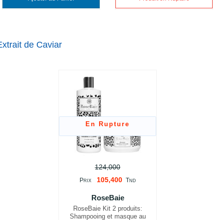
trait de Caviar
En Rupture
124,000
105,400
P
T
RIX
ND
RoseBaie
RoseBaie Kit 2 produits:
Shampooing et masque au