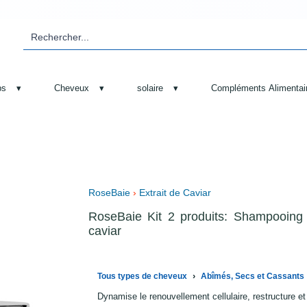
ps
▾
Cheveux
▾
solaire
▾
Compléments Alimentai
RoseBaie
›
Extrait de Caviar
RoseBaie Kit 2 produits: Shampooing 
caviar
›
Tous types de cheveux
Abîmés, Secs et Cassants
Dynamise le renouvellement cellulaire, restructure et r