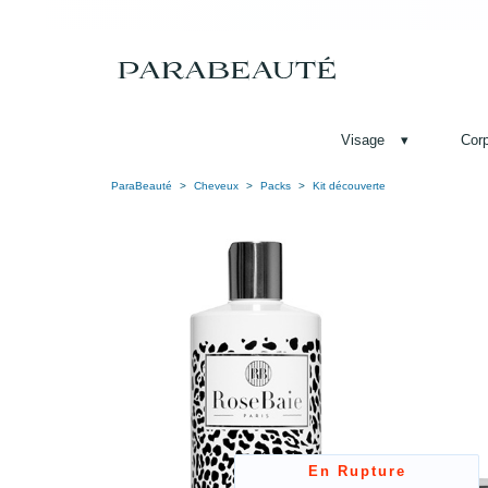
Visage
▾
Cor
ParaBeauté
Cheveux
Packs
Kit découverte
En Rupture