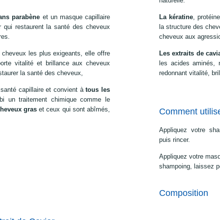
naturelle.
sans parabène
et un masque capillaire
La kératine
, protéin
ar qui restaurent la santé des cheveux
la structure des che
ures.
cheveux aux agressio
cheveux les plus exigeants, elle offre
Les extraits de cavi
orte vitalité et brillance aux cheveux
les acides aminés, n
restaurer la santé des cheveux,
redonnant vitalité, bri
santé capillaire et convient à
tous les
ubi un traitement chimique comme le
heveux gras
et ceux qui sont abîmés,
Comment utilis
Appliquez votre sh
puis rincer.
Appliquez votre masq
shampoing, laissez po
Composition