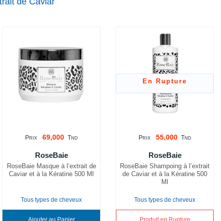
rait de Caviar
En Rupture
69,000
55,000
P
T
P
T
RIX
ND
RIX
ND
RoseBaie
RoseBaie
RoseBaie Masque à l’extrait de
RoseBaie Shampoing à l’extrait
Caviar et à la Kératine 500 Ml
de Caviar et à la Kératine 500
Ml
Tous types de cheveux
Tous types de cheveux
Ajouter au Panier
Produit en Rupture