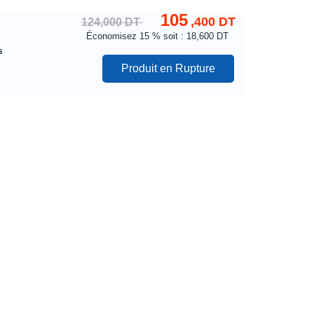
105
,400 DT
124,000 DT
Économisez
15 %
soit : 18,600 DT
s
Produit en Rupture