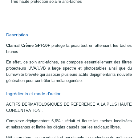
Très haute protection solaire anti-taches
Description
Clairial Crème SPF50+
protège la peau tout en atténuant les tâches
brunes.
En effet, ce soin
anti-tâches,
se compose essentiellement des filtres
protecteurs UVA/UVB à large spectre et photostables ainsi que du
Lumiwhite breveté qui associe plusieurs actifs dépigmentants nouvelle
génération pour contrôler la mélanogénèse.
Ingrédients et mode d'action
ACTIFS DERMATOLOGIQUES DE RÉFÉRENCE À LA PLUS HAUTE
CONCENTRATION :
Complexe dépigmentant 5,6% : réduit et floute les taches localisées
et naissantes et
limite les dégâts causés par les radicaux libres.
Bêta-carotène : antioxydant fort
qui stimule la production de mélanine