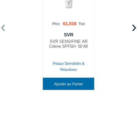
‹
›
61,516
P
T
RIX
ND
SVR
SVR SENSIFINE AR
Crème SPF50+ 50 Ml
Peaux Sensibles &
Réactives
Ajouter au Panier