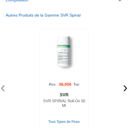
Composition
Autres Produits de la Gamme SVR Spirial
‹
›
36,056
P
T
RIX
ND
SVR
SVR SPIRIAL Roll-On 50
Ml
Tous Types de Peau