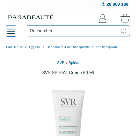
✆ 26 809 166
ParaBeauté
Hygiène
Déodorants & anti-transpirants
Anti-transpirant
›
SVR
Spirial
SVR SPIRIAL Crème 50 Ml