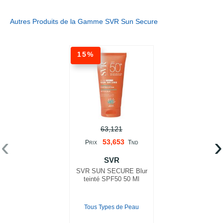
Autres Produits de la Gamme SVR Sun Secure
15%
63,121
‹
›
53,653
P
T
RIX
ND
SVR
SVR SUN SECURE Blur
teinté SPF50 50 Ml
Tous Types de Peau