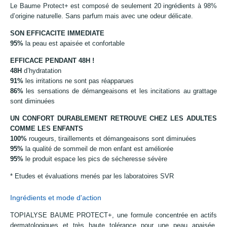
Le Baume Protect+ est composé de seulement 20 ingrédients à 98%
d’origine naturelle. Sans parfum mais avec une odeur délicate.
SON EFFICACITE IMMEDIATE
95%
la peau est apaisée et confortable
EFFICACE PENDANT 48H !
48H
d’hydratation
91%
les irritations ne sont pas réapparues
86%
les sensations de démangeaisons et les incitations au grattage
sont diminuées
UN CONFORT DURABLEMENT RETROUVE CHEZ LES ADULTES
COMME LES ENFANTS
100%
rougeurs, tiraillements et démangeaisons sont diminuées
95%
la qualité de sommeil de mon enfant est améliorée
95%
le produit espace les pics de sécheresse sévère
* Etudes et évaluations menés par les laboratoires SVR
Ingrédients et mode d'action
TOPIALYSE BAUME PROTECT+, une formule concentrée en actifs
dermatologiques et très haute tolérance pour une peau apaisée,