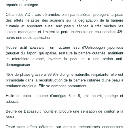
réparée et protégée.
Céramides AD : ces céramides bien particulières, protègent la peau
des effets néfastes des acariens sur la dégradation de la barrière
cutanée et apportent aussi aux peaux sèches à très sèches les
lipides manquants et limitent la perte insensible en eau pendant 48h
après une seule application.
Nouvel actif apaisant : un fructane issu d’Ophiopogon japonicus
(muguet du Japon) qui apaise, restaure la barrière cutanée, maintient
le microbiote cutané, hydrate la peau et a une action anti-
démangeaison.
46% de phase grasse à 99,9% d’origine naturelle, relipidante, elle est
primordiale dans la reconstruction de la barrière cutanée d’une peau à
tendance atopique. Elle se compose notamment :
Huile de coco : source d’omégas 6 et 9, elle nourrit, protège et
adoucit.
Beurre de Babassu : nourrit et procure une sensation de confort à la
peau.
Testé sans effets néfastes sur certains mécanismes endocriniens