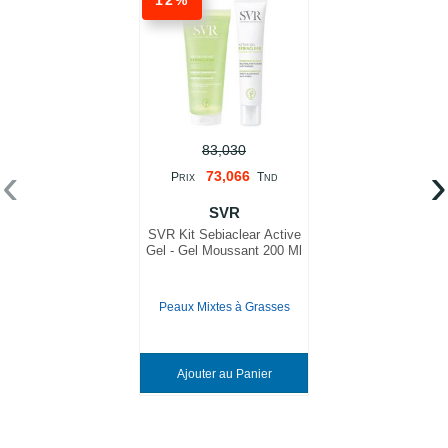
12%
83,030
‹
›
73,066
P
T
RIX
ND
SVR
SVR Kit Sebiaclear Active
Gel - Gel Moussant 200 Ml
Peaux Mixtes à Grasses
Ajouter au Panier