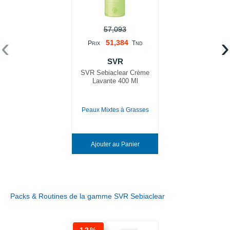
57,093
‹
›
51,384
P
T
RIX
ND
SVR
SVR Sebiaclear Crème
Lavante 400 Ml
Peaux Mixtes à Grasses
Ajouter au Panier
Packs & Routines de la gamme SVR Sebiaclear