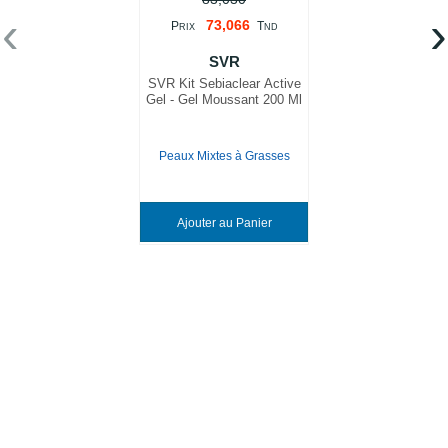
‹
›
73,066
P
T
RIX
ND
SVR
SVR Kit Sebiaclear Active
Gel - Gel Moussant 200 Ml
Peaux Mixtes à Grasses
Ajouter au Panier