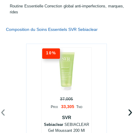
Routine Essentielle Correction global anti-imperfections, marques,
rides
Composition du Soins Essentiels SVR Sebiaclear
10%
37,005
‹
›
33,305
P
T
RIX
ND
SVR
Sebiaclear
SEBIACLEAR
Gel Moussant 200 Ml