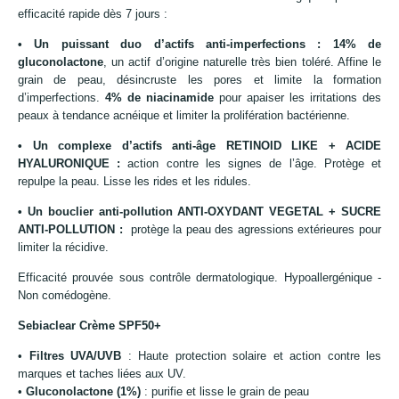
efficacité rapide dès 7 jours :
• Un puissant duo d’actifs anti-imperfections :
14% de
gluconolactone
, un actif d’origine naturelle très bien toléré. Affine le
grain de peau, désincruste les pores et limite la formation
d’imperfections.
4% de niacinamide
pour apaiser les irritations des
peaux à tendance acnéique et limiter la prolifération bactérienne.
• Un complexe d’actifs anti-âge
RETINOID LIKE + ACIDE
HYALURONIQUE
:
action contre les signes de l’âge. Protège et
repulpe la peau. Lisse les rides et les ridules.
• Un bouclier anti-pollution
ANTI-OXYDANT VEGETAL + SUCRE
ANTI-POLLUTION
:
protège la peau des agressions extérieures pour
limiter la récidive.
Efficacité prouvée sous contrôle dermatologique. Hypoallergénique -
Non comédogène.
Sebiaclear Crème SPF50+
•
Filtres UVA/UVB
: Haute protection solaire et action contre les
marques et taches liées aux UV.
•
Gluconolactone (1%)
: purifie et lisse le grain de peau